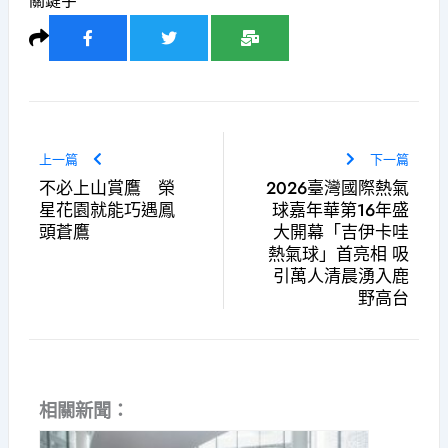
關鍵字
上一篇
下一篇
不必上山賞鷹 榮
2026臺灣國際熱氣
星花園就能巧遇鳳
球嘉年華第16年盛
頭蒼鷹
大開幕「吉伊卡哇
熱氣球」首亮相 吸
引萬人清晨湧入鹿
野高台
相關新聞：