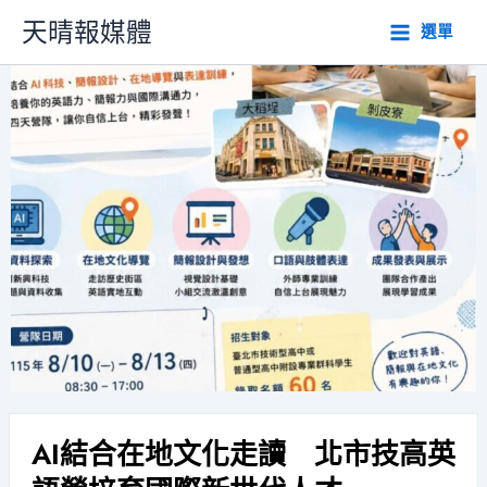
跳
天晴報媒體
選單
至
主
要
內
容
AI結合在地文化走讀 北市技高英