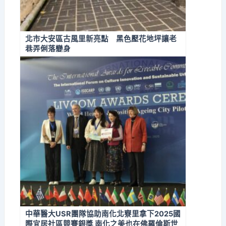
北市大安區古風里新亮點 黑色壓花地坪讓老
巷弄俐落變身
中華醫大USR團隊協助南化北竂里拿下2025國
際宜居社區競賽銀獎 南化之美也在佛羅倫斯世