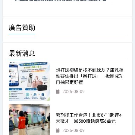
界博覽會國際藝術節獲得佳作
廣告贊助
最新消息
想打球卻總是找不到球友？康凡運
動賽誌推出「揪打球」 揪團成功
再抽限定好禮
2026-08-09
暑期找工作看這！北市8/11起連4
天徵才 逾580職缺最高6萬元
2026-08-09