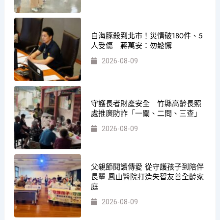
白海豚殺到北市！災情破180件、5
人受傷 蔣萬安：勿鬆懈
2026-08-09
守護長者財產安全 竹縣高齡長照
處推廣防詐「一關、二問、三查」
2026-08-09
父親節閱讀傳愛 從守護孩子到陪伴
長輩 鳳山醫院打造失智友善全齡家
庭
2026-08-09