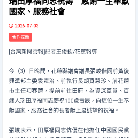
瑞田厚福同志祝壽 感謝一生奉獻
國家、服務社會
2026-07-03
合作媒體
[台灣新聞雲報]記者王俊欽/花蓮報導
今（3）日晚間，花蓮縣議會議長張峻偕同前黃復
興黨部主委袁憲治、前執行長胡賈慧珍、前花蓮
市主任項春蓮，提前前往田府，為資深黨員、百
歲人瑞田厚福同志慶祝100歲壽辰，向這位一生奉
獻國家、服務社會的長者獻上最誠摯的祝福。
張峻表示，田厚福同志伉儷在他擔任中國國民黨