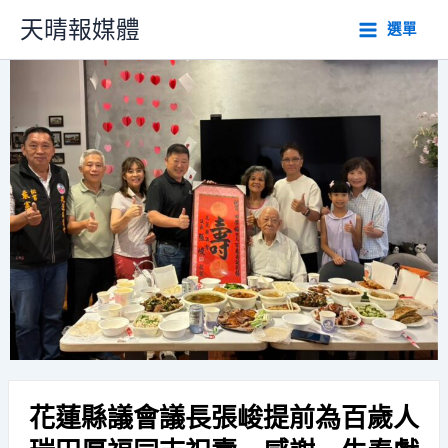
跳
天晴報媒體
選單
至
主
要
內
容
花蓮縣議會議長張峻提前為百歲人