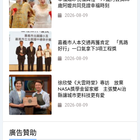
歲阿嬤共同見證幸福時刻
2026-08-09
嘉義市人本交通再獲肯定 「馬路
好行」一口氣拿下3項工程獎
2026-08-09
徐欣瑩《大雲時堂》專訪 放棄
NASA獎學金留家鄉 主張雙AI治
縣讓城市更科技更有愛
2026-08-09
廣告贊助