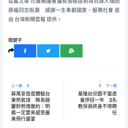
這篇文章
花蓮縣議會議長張峻提前為百歲人瑞田
厚福同志祝壽 感謝一生奉獻國家、服務社會
是
由
台灣新聞雲報
提供。
關鍵字
上一篇
下一篇
蔣萬安首度體驗台
基隆幼兒園不當虐
東熱氣球 縣長饒
童停招一年 2名
慶鈴熱情邀約：明
教保員終身不得聘
晨一定要來感受最
任
美飛行盛宴