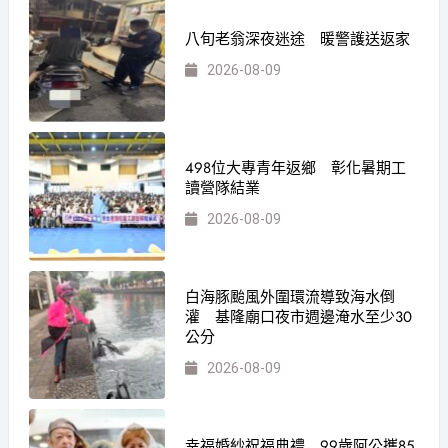
八旬老翁深夜迷途 暖警護送返家
2026-08-09
498位大專青年返鄉 彰化暑期工
讀營隊結業
2026-08-09
白海豚颱風外圍環流導致海水倒
灌 基隆廟口夜市週邊淹水至少30
公分
2026-08-09
幸福婚紗祝福典禮 99歲阿公𢹂85