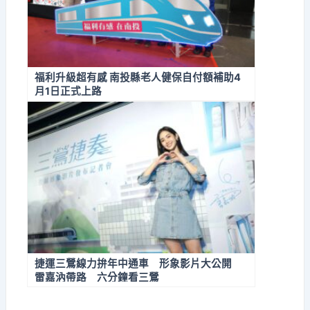
福利升級超有感 南投縣老人健保自付額補助4
月1日正式上路
捷運三鶯線力拚年中通車 形象影片大公開
雷嘉汭帶路 六分鐘看三鶯