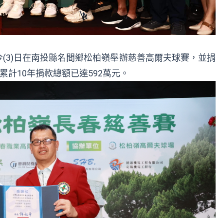
(3)日在南投縣名間鄉松柏嶺舉辦慈善高爾夫球賽，並捐
累計10年捐款總額已達592萬元。