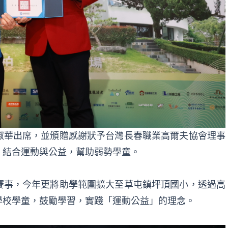
淑華出席，並頒贈感謝狀予台灣長春職業高爾夫協會理事
，結合運動與公益，幫助弱勢學童。
賽事，今年更將助學範圍擴大至草屯鎮坪頂國小，透過高
學校學童，鼓勵學習，實踐「運動公益」的理念。