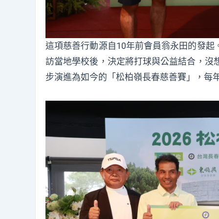
這項慈善行動源自10年前會員翁永田的發起
訪當地學校後，決定將打球與公益結合，沒想
步演進為如今的「松柏嶺長春慈善賽」，每