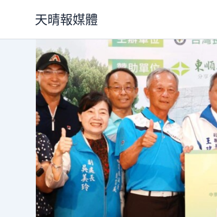
跳
天晴報媒體
至
主
要
內
容