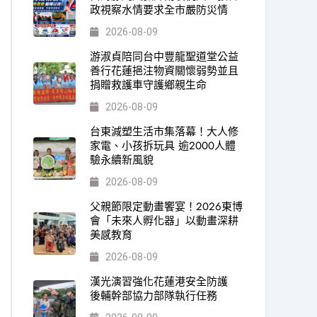
政視察水情要求全市嚴防災情
2026-08-09
游淑貞陪同台中豐龍聖道堂公益
善行花蓮挹注物資關懷弱勢並且
捐贈救護車守護鄉親生命
2026-08-09
台東減塑生活市集落幕！大人修
家電、小孩拆玩具 逾2000人體
驗永續新風貌
2026-08-09
父親節限定動畫饗宴！2026東博
會「未來人孵化器」以動畫深耕
美感教育
2026-08-09
漢光演習強化花蓮港安全防護
後輔幹部協力部隊執行任務