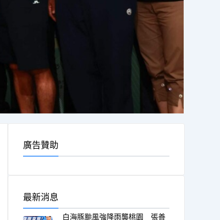
廣告贊助
最新消息
白海豚颱風強降雨襲桃園 張善