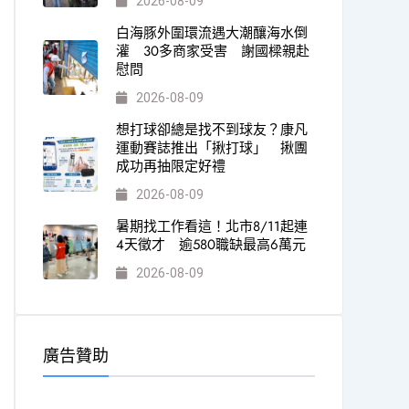
2026-08-09
白海豚外圍環流遇大潮釀海水倒
灌 30多商家受害 謝國樑親赴
慰問
2026-08-09
想打球卻總是找不到球友？康凡
運動賽誌推出「揪打球」 揪團
成功再抽限定好禮
2026-08-09
暑期找工作看這！北市8/11起連
4天徵才 逾580職缺最高6萬元
2026-08-09
廣告贊助