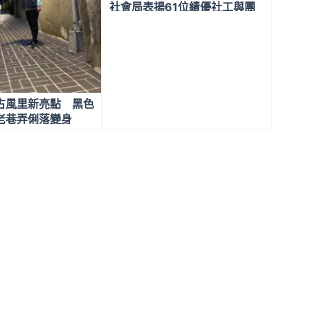
社會局表揚61位績優社工與團
體
古風里新亮點 黑色
老巷弄俐落變身