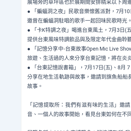
展場旁的草坪區也於展期間安排精采以下周邊
● 「蝙蝠洞之夜」民歌音樂懷舊派對，7月10日(
邀曾在蝙蝠洞駐唱的歌手一起回味民歌時光
● 「卡K特調之夜」喝進台東風土，7月3日(五)、
提供台東風味特調飲品與及限定年代金曲聆
● 「記憶分享中-台東故事Open Mic Live
旅遊、生活過的人來分享台東記憶，將在炎
● 「台東記憶說書箱」，7月17日(五)、8月 7
分享在地生活軌跡與故事，邀請到旗魚船船長
故事。
「記憶提取所：我們有滋有味的生活」邀請
音、一個人的故事開始，看見台東如何在不