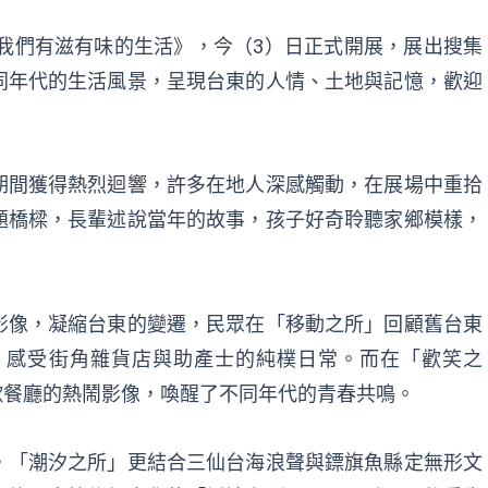
：我們有滋有味的生活》，今（3）日正式開展，展出搜集
同年代的生活風景，呈現台東的人情、土地與記憶，歡迎
期間獲得熱烈迴響，許多在地人深感觸動，在展場中重拾
題橋樑，長輩述說當年的故事，孩子好奇聆聽家鄉模樣，
影像，凝縮台東的變遷，民眾在「移動之所」回顧舊台東
」感受街角雜貨店與助產士的純樸日常。而在「歡笑之
民歌餐廳的熱鬧影像，喚醒了不同年代的青春共鳴。
，「潮汐之所」更結合三仙台海浪聲與鏢旗魚縣定無形文