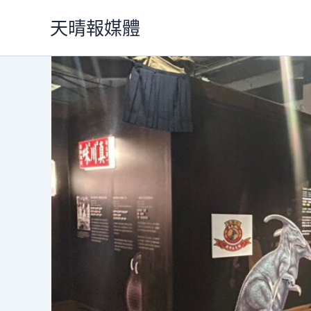
跳
天晴報媒體
至
主
要
內
容