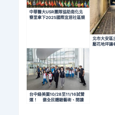
中華醫大USR團隊協助南化北
竂里拿下2025國際宜居社區競
賽銀獎 南化之美也在佛羅倫斯
世界博覽會國際藝術節獲得佳作
北市大安區
壓花地坪讓
台中綠美圖10/28至11/16試營
運！ 邀全民體驗藝術、閱讀
共融城市新地標