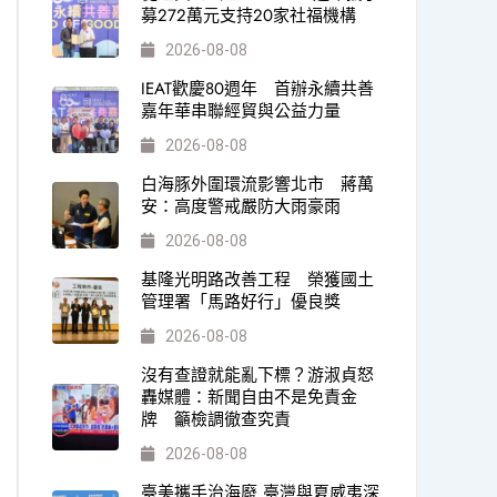
募272萬元支持20家社福機構
2026-08-08
IEAT歡慶80週年 首辦永續共善
嘉年華串聯經貿與公益力量
2026-08-08
白海豚外圍環流影響北市 蔣萬
安：高度警戒嚴防大雨豪雨
2026-08-08
基隆光明路改善工程 榮獲國土
管理署「馬路好行」優良獎
2026-08-08
沒有查證就能亂下標？游淑貞怒
轟媒體：新聞自由不是免責金
牌 籲檢調徹查究責
2026-08-08
臺美攜手治海廢 臺灣與夏威夷深