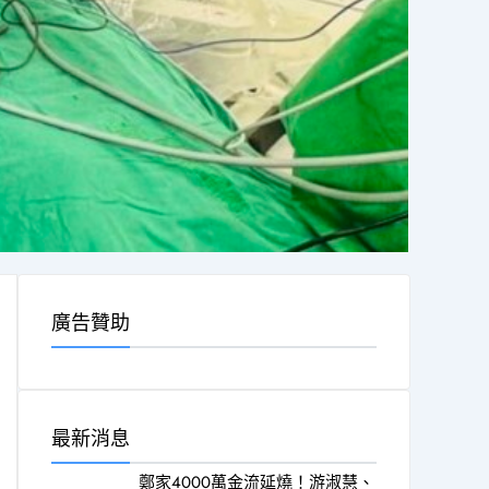
廣告贊助
最新消息
鄭家4000萬金流延燒！游淑慧、