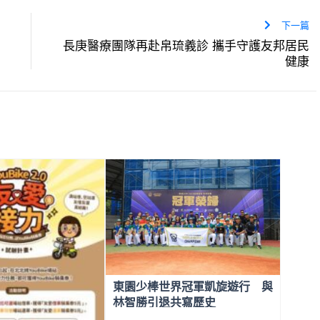
下一篇
長庚醫療團隊再赴帛琉義診 攜手守護友邦居民
健康
東園少棒世界冠軍凱旋遊行 與
林智勝引退共寫歷史