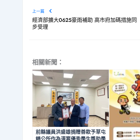
上一篇
經濟部擴大0625豪雨補助 高市府加碼措施同
步受理
相關新聞：
前縣議員洪盛雄捐贈善款予草屯
鎮公所作為清寒優秀學生獎助學