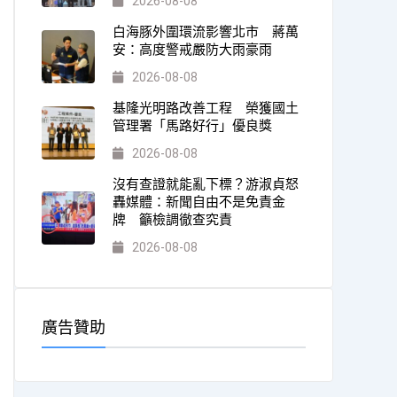
2026-08-08
白海豚外圍環流影響北市 蔣萬
安：高度警戒嚴防大雨豪雨
2026-08-08
基隆光明路改善工程 榮獲國土
管理署「馬路好行」優良獎
2026-08-08
沒有查證就能亂下標？游淑貞怒
轟媒體：新聞自由不是免責金
牌 籲檢調徹查究責
2026-08-08
廣告贊助