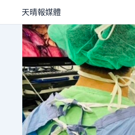
跳
天晴報媒體
至
主
要
內
容