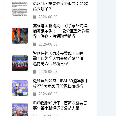
徐巧芯、楊智妤接力追問：2190
萬去哪了？
2026-08-08
高雄港區新聞網／蚵子寮外海誤
捕瀕絕革龜！155公分巨型海龜獲
救 海巡、海保聯手搶救
2026-08-08
智匯保經人力成長雙冠王三連
霸！保經業人力登錄首選品牌
邁向萬人保經新里程
2026-08-08
從經貿到公益 IEAT 80週年攜手
募272萬元支持20家社福機構
2026-08-08
IEAT歡慶80週年 首辦永續共善
嘉年華串聯經貿與公益力量