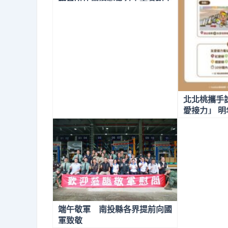
金 鎮長頒發感謝狀
北北桃攜手試辦
愛接力」 
端午敬軍 南投縣各界提前向國
軍致敬