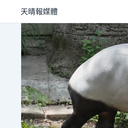
跳
天晴報媒體
至
主
要
內
容