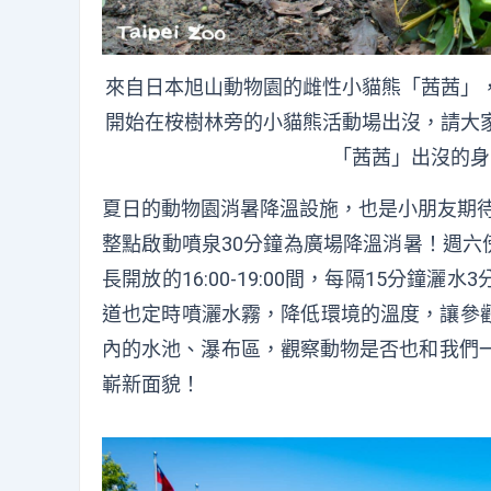
來自日本旭山動物園的雌性小貓熊「茜茜」
開始在桉樹林旁的小貓熊活動場出沒，請大
「茜茜」出沒的身
夏日的動物園消暑降溫設施，也是小朋友期待已久
整點啟動噴泉30分鐘為廣場降溫消暑！週六
長開放的16:00-19:00間，每隔15分
道也定時噴灑水霧，降低環境的溫度，讓參
內的水池、瀑布區，觀察動物是否也和我們一
嶄新面貌！