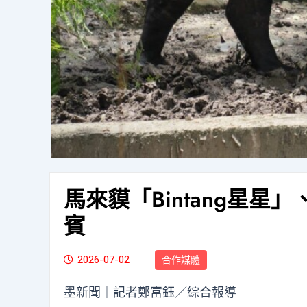
馬來貘「Bintang星
賓
2026-07-02
合作媒體
墨新聞
｜記者鄭富鈺／綜合報導