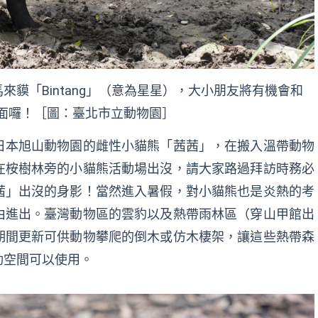
的雄性馬來貘「Bintang」（意為星星），大小朋友將有機會和
」見面囉！［圖：臺北市立動物園］
日本旭山動物園的雌性小貓熊「茜茜」，在搬入溫帶動物
在桉樹林旁的小貓熊活動場出沒，請大家路過拜訪時務必
茜」出沒的身影！當然進入暑假，對小貓熊也是炎熱的考
由進出。臺灣動物區的雲豹以及熱帶雨林區（穿山甲館出
期間更新可供動物攀爬的倒木或仿木棲架，讓這些熱帶森
動空間可以使用。