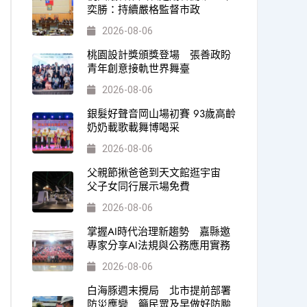
奕勝：持續嚴格監督市政
2026-08-06
桃園設計獎頒獎登場 張善政盼
青年創意接軌世界舞臺
2026-08-06
銀髮好聲音岡山場初賽 93歲高齡
奶奶載歌載舞博喝采
2026-08-06
父親節揪爸爸到天文館逛宇宙
父子女同行展示場免費
2026-08-06
掌握AI時代治理新趨勢 嘉縣邀
專家分享AI法規與公務應用實務
2026-08-06
白海豚週末攪局 北市提前部署
防災應變 籲民眾及早做好防颱