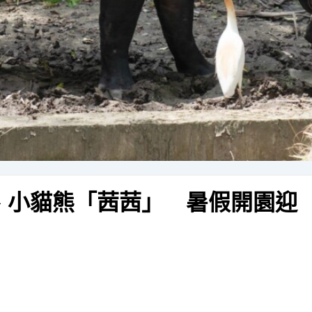
星」、小貓熊「茜茜」 暑假開園迎