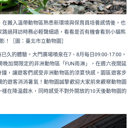
，在搬入溫帶動物區熟悉新環境與保育員培養感情後，也
家路過拜訪時務必輕聲細語，看看是否有機會看到小貓熊
影！［圖：臺北市立動物園］
的體驗。大門廣場噴泉在7、8月每日09:00-17:00，
傍晚加開限定的非洲動物區「FUN雨淋」，在週六夜間延
鐘灑水3分鐘，讓遊客們感受非洲動物區的涼夏快感。園區遊客步
觀的遊客消消暑氣！動物園誠摯歡迎大家前來觀察動物園
樣在降溫戲水，同時感受不對外開放的10天後動物園的