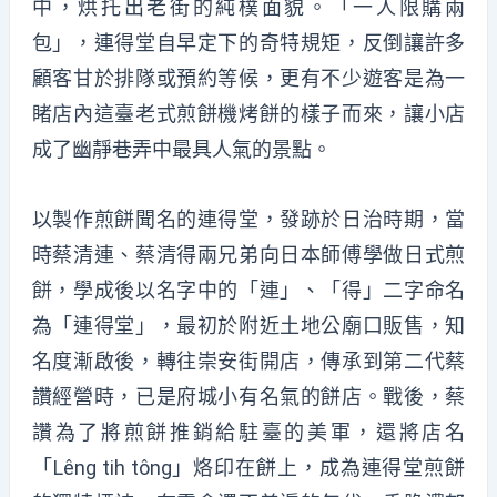
中，烘托出老街的純樸面貌。「一人限購兩
包」，連得堂自早定下的奇特規矩，反倒讓許多
顧客甘於排隊或預約等候，更有不少遊客是為一
睹店內這臺老式煎餅機烤餅的樣子而來，讓小店
成了幽靜巷弄中最具人氣的景點。
以製作煎餅聞名的連得堂，發跡於日治時期，當
時蔡清連、蔡清得兩兄弟向日本師傅學做日式煎
餅，學成後以名字中的「連」、「得」二字命名
為「連得堂」，最初於附近土地公廟口販售，知
名度漸啟後，轉往崇安街開店，傳承到第二代蔡
讚經營時，已是府城小有名氣的餅店。戰後，蔡
讚為了將煎餅推銷給駐臺的美軍，還將店名
「Lêng tih tông」烙印在餅上，成為連得堂煎餅