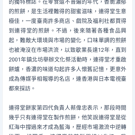
的獨特標誌。在零食還不普遍的年代，香脆濃郁
的煎餅，是生活裡難得的甜蜜滋味，連得堂生意
極佳，一度臺南許多商店、戲院及福利社都買得
到連得堂的煎餅。不過，後來隨著各種食品興
起，難敵大環境與市場的變化，口味單調的煎餅
也被淹沒在市場洪流，以致歇業長達12年，直到
2001年鎮北坊舉辦文化祭活動時，連得堂才重啟
餅爐，香濃的味道勾起許多人懷舊記憶，更意外
成為傳媒爭相報導的名店，連香港與日本電視臺
都來採訪。
連得堂餅家第四代負責人蔡偉忠表示，那段時間
幾乎只有連得堂在製作煎餅，他笑說連得堂是從
紅海中撐過來才成為藍海，歷經市場激流中逆轉