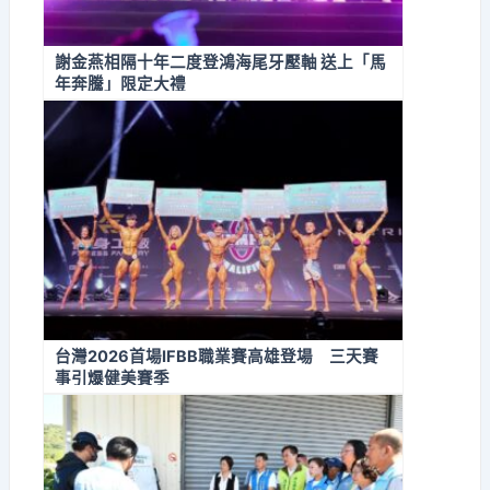
謝金燕相隔十年二度登鴻海尾牙壓軸 送上「馬
年奔騰」限定大禮
台灣2026首場IFBB職業賽高雄登場 三天賽
事引爆健美賽季