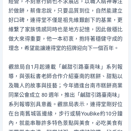
經營，不刻意行銷也不求展店，以職人精神專注
於做餅，蔡偉忠說，只要品質到位，自然能建立
好口碑，連得堂不僅是祖先維艱創下的基業，更
維繫了家族情感同時也是地方記憶，因此做穩比
做大來得重要，他一本初衷，抱持著穩健守成的
理念，希望能讓連得堂的招牌迎向下一個百年。
觀旅局自1月起連載「鹹甜引路臺南味」系列報
導，與張耘書老師合作介紹臺南的糕餅、甜點以
及職人的故事與技藝；今年適逢台南市糕餅商業
同業公會成立 80 週年，推出「鹹甜引路臺南味」
系列報導別具意義。觀旅局表示，連得堂剛好位
在台南舊城區邊緣，步行或騎YouBike約10分鐘
內，就能串聯許多特色景點與美食，必吃美食有