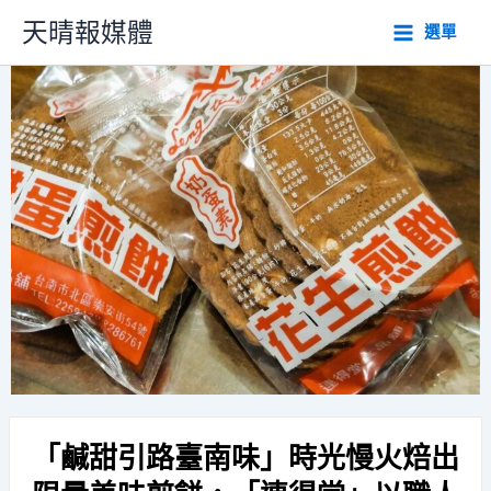
跳
天晴報媒體
選單
至
主
要
內
容
「鹹甜引路臺南味」時光慢火焙出