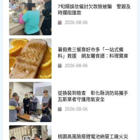
7旬婦誤信催討欠款險被騙 警銀及
時攔阻匯款
2026-08-06
暑假煮三餐靠好市多「一站式備
料」救援 網友曬食譜：料理寶庫
2026-08-06
從換裝到檢查 彰化縣消防局攜手
瓦斯業者守護用氣安全
2026-08-06
桃園高風險廢鋰電池納管工廠火災