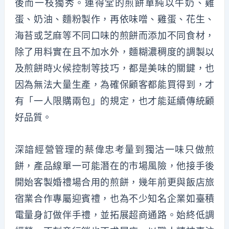
後而一枝獨秀。連得堂的煎餅單純以牛奶、雞
蛋、奶油、麵粉製作，再依味噌、雞蛋、花生、
海苔或芝麻等不同口味的煎餅而添加不同食材，
除了用料實在且不加水外，麵糊濃稠度的調製以
及煎餅時火候控制等技巧，都是美味的關鍵，也
因為無法大量生產，為確保顧客都能買得到，才
有「一人限購兩包」的規定，也才能延續傳統顧
好品質。
深諳經營管理的蔡偉忠考量到獨沽一味只做煎
餅，產品線單一可能潛在的市場風險，他接手後
開始客製婚禮場合用的煎餅，幾年前更與飯店旅
宿業合作專屬迎賓禮，也為不少知名企業如臺積
電量身訂做伴手禮，並拓展超商通路。始終低調