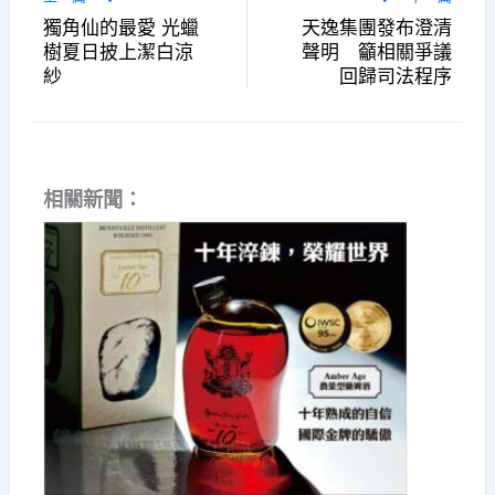
獨角仙的最愛 光蠟
天逸集團發布澄清
樹夏日披上潔白涼
聲明 籲相關爭議
紗
回歸司法程序
相關新聞：