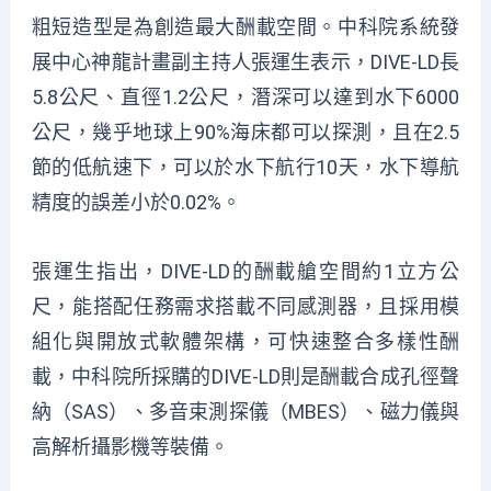
粗短造型是為創造最大酬載空間。中科院系統發
展中心神龍計畫副主持人張運生表示，DIVE-LD長
5.8公尺、直徑1.2公尺，潛深可以達到水下6000
公尺，幾乎地球上90%海床都可以探測，且在2.5
節的低航速下，可以於水下航行10天，水下導航
精度的誤差小於0.02%。
張運生指出，DIVE-LD的酬載艙空間約1立方公
尺，能搭配任務需求搭載不同感測器，且採用模
組化與開放式軟體架構，可快速整合多樣性酬
載，中科院所採購的DIVE-LD則是酬載合成孔徑聲
納（SAS）、多音束測探儀（MBES）、磁力儀與
高解析攝影機等裝備。