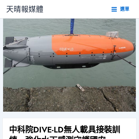
跳
天晴報媒體
選單
至
主
要
內
容
中科院DIVE-LD無人載具接裝訓