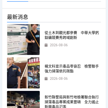
最新消息
從土木到觀光都參賽 中華大學鈣
鈦礦競賽秀跨域創新
2026-08-06
楊文科宣示毒品零容忍 檢警聯手
強力掃蕩依托咪酯
2026-08-06
新竹縣警局與新竹地檢署聯合執行
掃蕩毒品專案成果豐碩 全力遏止
新興毒品氾濫