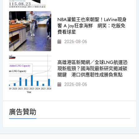
NBA灌籃王也來朝聖！LaVine現身
饗 A Joy狂拿海鮮 網笑：吃飯免
費看球星
2026-08-06
高雄港區新聞網／全球LNG航運恐
現新瓶頸？國海院最新研究揭減碳
關鍵 港口供應韌性成勝負焦點
2026-08-06
廣告贊助