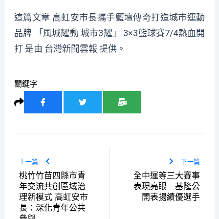
這篇文章
高虹安市長攜手籃壇傳奇打造城市運動
品牌 「風城耀動 城市3耀」 3×3籃球賽7/4熱血開
打
是由
台灣新聞雲報
提供。
關鍵字
上一篇
下一篇
桃竹竹苗四縣市青
全中運等三大賽事
年交流共創區域治
表現亮眼 基隆公
理新模式 高虹安市
開表揚績優選手
長：深化青年公共
參與