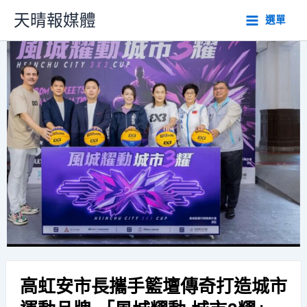
跳
天晴報媒體
選單
至
主
要
內
容
高虹安市長攜手籃壇傳奇打造城市