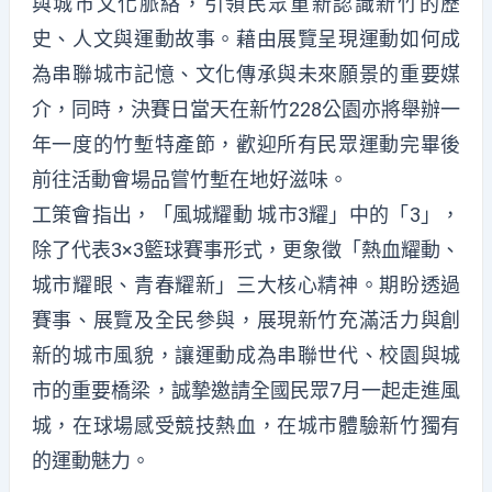
與城市文化脈絡，引領民眾重新認識新竹的歷
史、人文與運動故事。藉由展覽呈現運動如何成
為串聯城市記憶、文化傳承與未來願景的重要媒
介，同時，決賽日當天在新竹228公園亦將舉辦一
年一度的竹塹特產節，歡迎所有民眾運動完畢後
前往活動會場品嘗竹塹在地好滋味。
工策會指出，「風城耀動 城市3耀」中的「3」，
除了代表3×3籃球賽事形式，更象徵「熱血耀動、
城市耀眼、青春耀新」三大核心精神。期盼透過
賽事、展覽及全民參與，展現新竹充滿活力與創
新的城市風貌，讓運動成為串聯世代、校園與城
市的重要橋梁，誠摯邀請全國民眾7月一起走進風
城，在球場感受競技熱血，在城市體驗新竹獨有
的運動魅力。