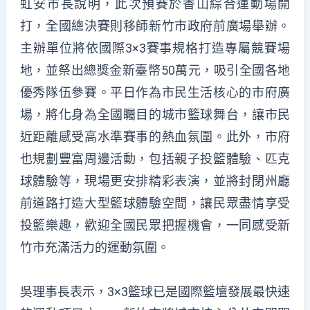
虹安市長說明，此次預賽於香山綜合運動場開
打，全國總決賽則移師新竹市政府前廣場舉辦。
主辦單位將依國際3×3賽事規格打造專屬競賽場
地，並祭出總獎金新臺幣50萬元，吸引全國各地
優秀隊伍參賽。平日作為市民生活核心的市府廣
場，將化身為全國矚目的城市籃球舞台，讓市民
近距離感受高水準賽事的熱血氛圍。此外，市府
也規劃豐富周邊活動，包括親子投籃體驗、匹克
球體驗等，現場更安排精彩表演，並將封閉州廳
前道路打造大型籃球體驗空間，讓民眾盡情享受
投籃樂趣，歡迎全國民眾把握機會，一同感受新
竹市充滿活力的運動氛圍。
吳理事長表示，3×3籃球已是國際籃壇發展最快速