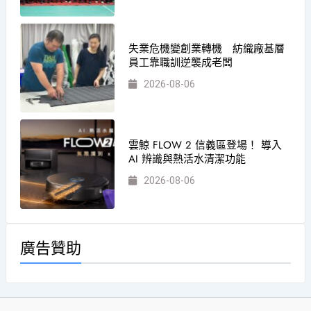
失業危機變創業轉機 紡織廠基層
員工靠職訓逆襲成老闆
2026-08-06
雲鯨 FLOW 2 信義區登場！ 導入
AI 辨識與熱活水清潔功能
2026-08-06
廣告贊助