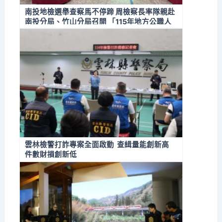
南投地檢選舉查察馬不停蹄 周檢察長率隊親赴
南投分局、竹山分局召開 「115年地方公職人
員選舉查察檢警分區座談會」 全面掌握第一線
選情
雲林檢警打詐專案全面啟動 查緝量能創新高
件數財損創新低