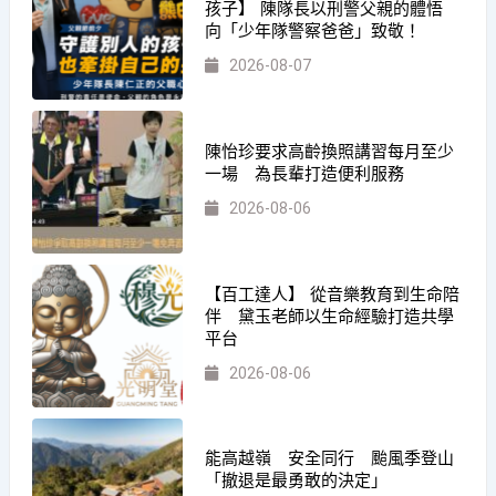
孩子】 陳隊長以刑警父親的體悟
向「少年隊警察爸爸」致敬！
2026-08-07
陳怡珍要求高齡換照講習每月至少
一場 為長輩打造便利服務
2026-08-06
【百工達人】 從音樂教育到生命陪
伴 黛玉老師以生命經驗打造共學
平台
2026-08-06
能高越嶺 安全同行 颱風季登山
「撤退是最勇敢的決定」