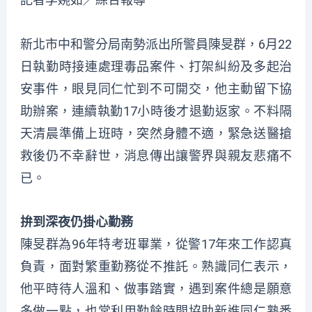
新北市中和警分局南勢派出所警員陳旻群，6月22
日執勤時接連處理毒品案件、打架糾紛及多起治
安事件，眼見同仁忙到不可開交，他主動留下協
助辦案，連續執勤17小時後才退勤返家。不料隔
天清晨準備上班時，突然身體不適，緊急送醫搶
救後仍不幸辭世，消息傳出讓警界與親友悲痛不
已。
拚到深夜仍掛心勤務
陳旻群為96年特考班畢業，從警17年來工作認真
負責，面對繁重勤務從不推託。熟識同仁表示，
他平時待人溫和、做事踏實，遇到案件總是願意
多做一點，也常利用勤餘時間協助新進同仁熟悉