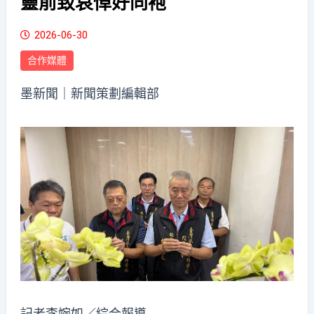
靈前致哀悼好同袍
2026-06-30
合作媒體
墨新聞
｜新聞策劃編輯部
記者李婉如／綜合報導