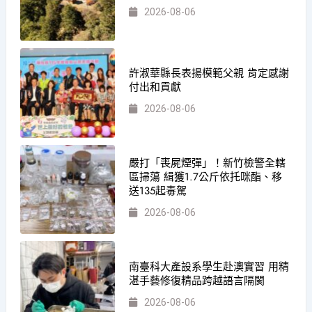
2026-08-06
許淑華縣長表揚模範父親 肯定感謝
付出和貢獻
2026-08-06
嚴打「喪屍煙彈」！新竹檢警全轄
區掃蕩 緝獲1.7公斤依托咪酯、移
送135起毒駕
2026-08-06
南臺科大產設系學生赴澳實習 用精
湛手藝修復精品跨越語言隔閡
2026-08-06