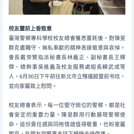
校友靈前上香致意
臺灣警察專科學校校友總會獲悉噩耗後，對陳旻
群克盡職守、無私奉獻的精神表達敬意與哀悼。
會長戴崇贒指派秘書長林義正、副秘書長王輝
傑、總幹事吳進義及校友服務處組長賴武成等
人，6月30日下午前往新北市立殯儀館靈前弔唁，
並向家屬致上慰問。
校友總會表示，每一位堅守崗位的警察，都是社
會安定的重要力量。陳旻群用行動展現警察使
命，這份責任感與同袍情誼值得敬重，也盼家屬
節哀，在親友與警界支持下慢慢走過傷痛。