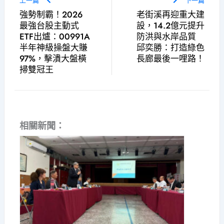
上一篇
下一篇
強勢制霸！2026
老街溪再迎重大建
最強台股主動式
設，14.2億元提升
ETF出爐：00991A
防洪與水岸品質
半年神級操盤大賺
邱奕勝：打造綠色
97%，擊潰大盤橫
長廊最後一哩路！
掃雙冠王
相關新聞：