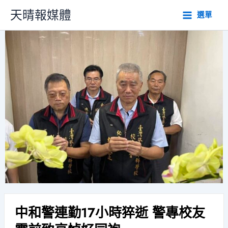
跳
天晴報媒體
選單
至
主
要
內
容
中和警連勤17小時猝逝 警專校友