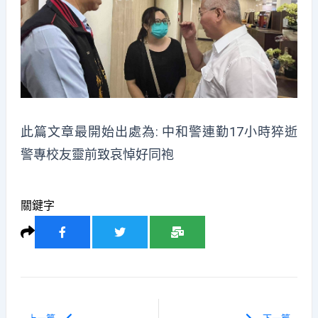
此篇文章最開始出處為:
中和警連勤17小時猝逝
警專校友靈前致哀悼好同袍
關鍵字