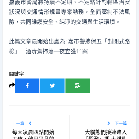
嘉義市警局將持續不定期、不定點針對轄區治安
狀況與交通情形規畫專案勤務，全面壓制不法風
險，共同維護安全、純淨的交通與生活環境。
此篇文章最開始出處為:
嘉市警攜保五「封閉式路
檢」 酒毒駕掃蕩一夜查獲11案
關鍵字
上一篇
下一篇
每天凌晨四點開始
大貓熊們接連進入
工作，他用平凡的
「假孕」期 大貓熊