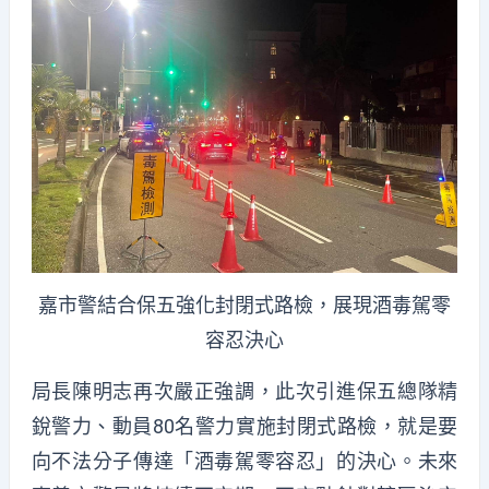
嘉市警結合保五強化封閉式路檢，展現酒毒駕零
容忍決心
局長陳明志再次嚴正強調，此次引進保五總隊精
銳警力、動員80名警力實施封閉式路檢，就是要
向不法分子傳達「酒毒駕零容忍」的決心。未來