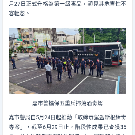
月27日正式升格為第一級毒品，顯見其危害性不
容輕忽。
嘉市警攜保五重兵掃蕩酒毒駕
嘉市警局自5月24日起推動「取締毒駕暨斷根緝毒
專案」，截至6月29日止，階段性成果已查獲35