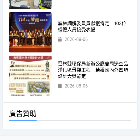
雲林調解委員貢獻獲肯定 103位
績優人員接受表揚
2026-08-06
雲林縣環保局新辦公廳舍周邊空品
淨化區景觀工程 榮獲國內外四項
設計大獎肯定
2026-08-06
廣告贊助