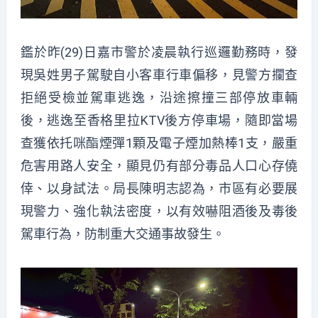
鑑於昨(29)日嘉市警於凌晨執行巡邏勤務時，發
現吳姓男子駕駛自小客車行車偏移，見警方攔查
拒絕受檢並駕車逃逸，沿途擦撞三部停放車輛
後，逃逸至香格里拉KTV後方停車場，隨即當場
查獲依托咪酯煙彈1顆及電子煙加熱棒1支，嚴重
危害用路人安全，顯見仍有部分毒品人口心存僥
倖、以身試法。局長陳明志認為，市區有必要展
現警力、強化執法密度，以有效嚇阻酒後及毒後
駕車行為，防制重大交通事故發生。