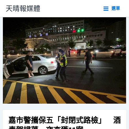
跳
天晴報媒體
選單
至
主
要
內
容
嘉市警攜保五「封閉式路檢」 酒