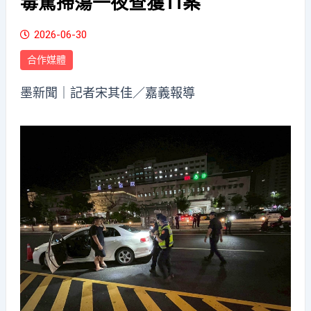
毒駕掃蕩一夜查獲11案
2026-06-30
合作媒體
墨新聞
｜記者宋其佳／嘉義報導