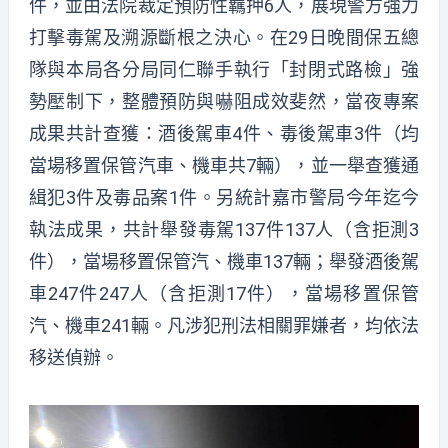
件，並由法院裁定預防性羈押6人，展現警方強力
打擊毒駕及溯源斷根之決心。在29日晚間保五總
隊與本局各分局同仁聯手執行「封閉式路檢」強
勢壓制下，整體預防與嚇阻成效斐然，當夜專案
成果共計查獲：酒後駕車4件、毒後駕車3件（均
當場移置保管汽車、機車共7輛），並一舉查獲通
緝犯3件及毒品案1件。另統計嘉市警局今年迄今
執法成果，共計舉發毒駕137件137人（含拒測3
件），當場移置保管汽、機車137輛；舉發酒後駕
車247件247人（含拒測17件），當場移置保管
汽、機車241輛。凡涉犯刑法相關罪嫌者，均依法
移送偵辦。