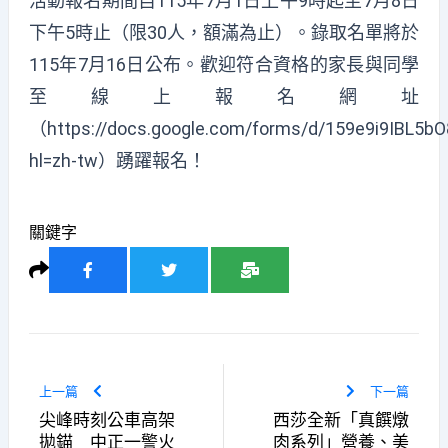
活動報名期間自115年7月1日上午9時起至7月8日
下午5時止（限30人，額滿為止）。錄取名單將於
115年7月16日公布。歡迎符合資格的家長與同學
至線上報名網址
（https://docs.google.com/forms/d/159e9i9IBL5b
hl=zh-tw）踴躍報名！
關鍵字
上一篇
下一篇
尖峰時刻公車高架
西莎全新「真饌燉
拋錨 中正一警火
肉系列」營養、美