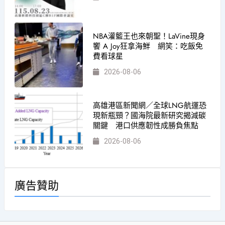
NBA灌籃王也來朝聖！LaVine現身
饗 A Joy狂拿海鮮 網笑：吃飯免
費看球星
2026-08-06
高雄港區新聞網／全球LNG航運恐
現新瓶頸？國海院最新研究揭減碳
關鍵 港口供應韌性成勝負焦點
2026-08-06
廣告贊助