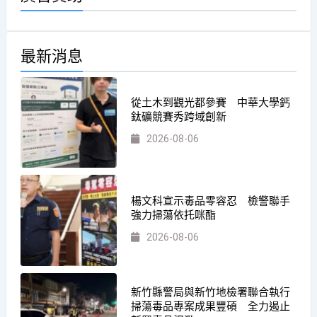
最新消息
從土木到觀光都參賽 中華大學鈣
鈦礦競賽秀跨域創新
2026-08-06
楊文科宣示毒品零容忍 檢警聯手
強力掃蕩依托咪酯
2026-08-06
新竹縣警局與新竹地檢署聯合執行
掃蕩毒品專案成果豐碩 全力遏止