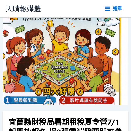
跳
天晴報媒體
選單
至
主
要
內
容
宜蘭縣財稅局暑期租稅夏令營7/1