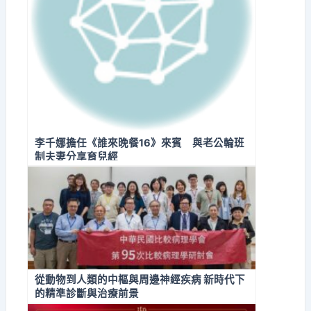
李千娜擔任《誰來晚餐16》來賓 與老公輪班
制夫妻分享育兒經
從動物到人類的中樞與周邊神經疾病 新時代下
的精準診斷與治療前景