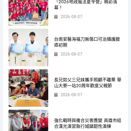
「2026地政魔法夏令營」精彩落
幕！
2026-08-07
台南安醫海福刀無傷口可治攝護腺
癌初期
2026-08-07
長兄如父三兄妹攜手照顧不離棄 華
山大寮一站20周年歡度父親節
2026-08-07
強化戰時與複合災害應變 高雄市結
合漢光演習執行城鎮韌性演練