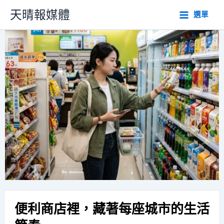
跳
天晴報媒體
選單
至
主
要
內
容
便利商店裡，藏著每座城市的生活