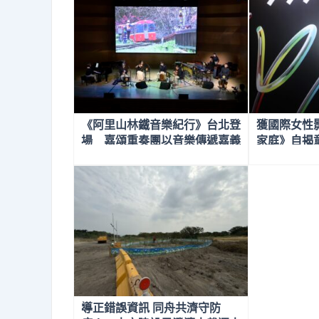
《阿里山林鐵音樂紀行》台北登
獲國際女性
場 嘉頌重奏團以音樂傳遞嘉義
家庭》自揭
山城記憶
導正錯誤資訊 同舟共濟守防