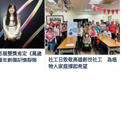
影展雙獎肯定《萬歲
社工日致敬高雄創世社工 為植
童年創傷記憶裂隙
物人家庭撐起希望