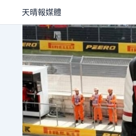
跳
天晴報媒體
至
主
要
內
容