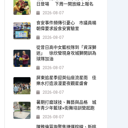
日登場 下周一開放線上報名
2026-08-07
食安事件頻傳引憂心 市議員楊
朝偉要求設食安實驗室
2026-08-07
從昔日高中女籃校隊到「資深獅
迷」 徐欣瑩現身攻城獅開訓為
球隊加油
2026-08-07
屏東追星季迎英仙座流星雨 佳
樂水打造浪漫夏夜觀星盛會
2026-08-07
暑期打磨球技、舞藝與品格 城
市青少年籃球×街舞培訓營起跑
2026-08-07
陳雅倫質詢聚焦捷運棕線、新桃