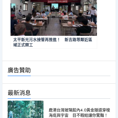
太平新光污水接管再推進！ 新吉路等鄰近區
域正式開工
廣告贊助
最新消息
鹿港台灣玻璃館內4.0黃金隧道穿梭
海底與宇宙 目不暇給讓你驚豔！