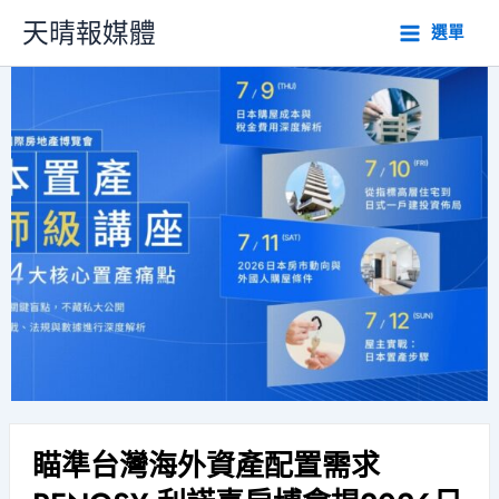
跳
天晴報媒體
選單
至
主
要
內
容
瞄準台灣海外資產配置需求