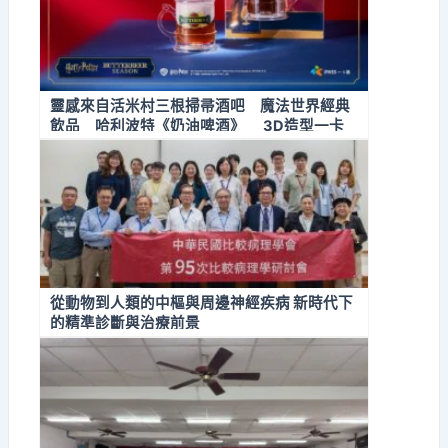
靈感來自活米村三根掃帚酒吧 魔法世界經典
飲品 哈利波特《奶油啤酒》 3D造型一卡
通登場
從動物到人類的中樞與周邊神經疾病 新時代下
的精準診斷與治療前景