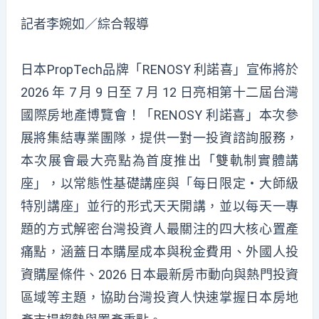
記者李婉如／綜合報導
日本
PropTech
品牌「RENOSY 利諾喜」宣佈將於
2026 年 7 月 9 日至 7 月 12 日亮相第十二屆台灣
國際房地產博覽會！「RENOSY 利諾喜」本次參
展將集結專業團隊，提供一對一投資諮詢服務，
本次展會最大亮點為首度推出「雙軌制實體講
座」，以常態性基礎講座與「每日限定・大師級
特別講座」並行的形式天天開講，並以每天一專
題的方式解密台灣投資人最關注的四大核心置產
痛點，涵蓋日本購屋成本與稅金費用、外國人投
資購屋條件、2026 日本最新房市動向與熱門投資
區域等主題，協助台灣投資人快速掌握日本房地