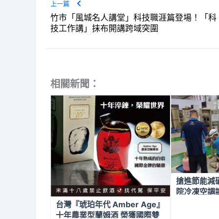
上一篇
竹市「風城名人講堂」科技職涯篇登場！「科
技工作講」抹布開講跨域突圍
相關新聞：
搶進節能減
院冷凍空調
台灣『琥珀年代 Amber Age』
十年農業型蘭姆酒 榮獲國際雙