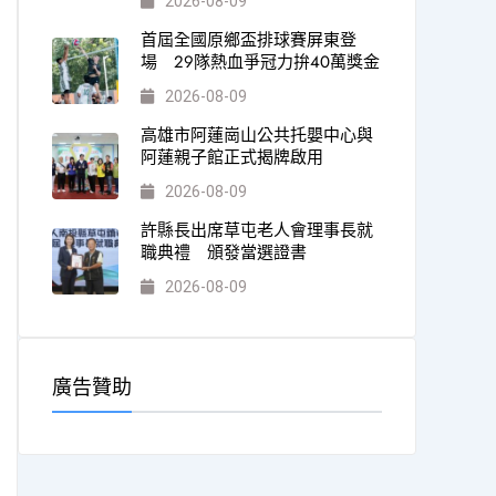
2026-08-09
首屆全國原鄉盃排球賽屏東登
場 29隊熱血爭冠力拚40萬獎金
2026-08-09
高雄市阿蓮崗山公共托嬰中心與
阿蓮親子館正式揭牌啟用
2026-08-09
許縣長出席草屯老人會理事長就
職典禮 頒發當選證書
2026-08-09
廣告贊助