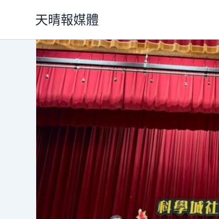
跳
天晴報媒體
至
主
要
內
容