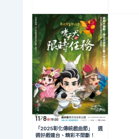
金肯定 致敬酒廠二十年工藝
「2025彰化傳統戲曲節」 週
週好戲連台、精彩不間斷！