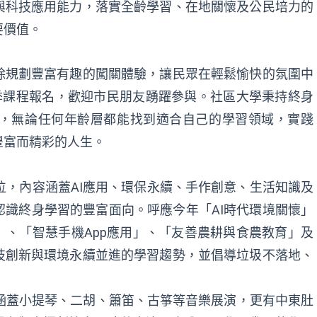
與科技應用能力，落實全齡學習、在地關懷及公民培力的
要價值。
除規劃豐富有趣的闖關體驗，讓民眾在輕鬆愉快的氛圍中
季課程報名，歡迎市民朋友踴躍參與。社區大學秉持終身
，無論任何年齡層都能找到適合自己的學習領域，實踐
豐富而精彩的人生。
位，內容涵蓋AI應用、環保永續、手作創意、生活知識及
識終身學習的豐富面向。呼應今年「AI時代環境關懷」
」、「智慧手機App應用」、「友善農耕與食農教育」及
技創新與環境永續並進的學習趨勢，並倡導垃圾不落地、
。
涵蓋小提琴、二胡、簫笛、古箏等音樂展演，更有中東肚