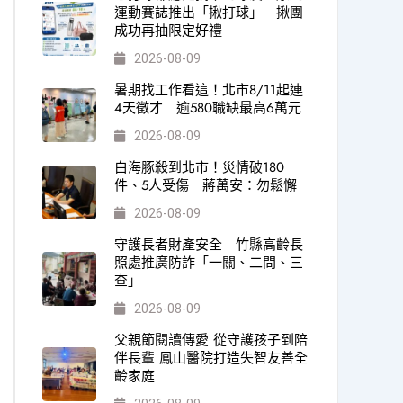
運動賽誌推出「揪打球」 揪團
成功再抽限定好禮
2026-08-09
暑期找工作看這！北市8/11起連
4天徵才 逾580職缺最高6萬元
2026-08-09
白海豚殺到北市！災情破180
件、5人受傷 蔣萬安：勿鬆懈
2026-08-09
守護長者財產安全 竹縣高齡長
照處推廣防詐「一關、二問、三
查」
2026-08-09
父親節閱讀傳愛 從守護孩子到陪
伴長輩 鳳山醫院打造失智友善全
齡家庭