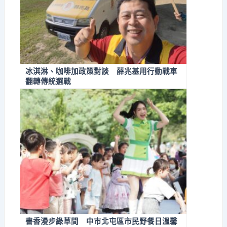
冰淇淋、咖啡加政策對談 薛兆基用行動戰車
翻轉傳統選戰
書香漫步綠草間 中市北屯區市民野餐日溫馨