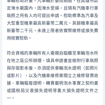
車輛慰助計畫。凡車輛於豪雨期間，在高雄市認
定淹水範圍內，因淹水受損，且領有汽機車行車
執照之所有人均可提出申請。慰助標準為汽車及
大型重型機車最高新臺幣二萬元，其餘機車最高
新臺幣二千元，未達上限者依實際維修或損失費
用核實慰助。
符合資格的車輛所有人需親自臨櫃至車輛泡水所
在地之區公所辦理，填具申請書並檢附行車執照
與存摺影本後，亦須提供車輛泡水證明（如照片
或影片），以及汽機車維修業開立之維修發票收
據、車輛報廢證明、轉賣載明泡水事實之契約書
或國稅局災害損失證明等重大損失證明文件之
一。