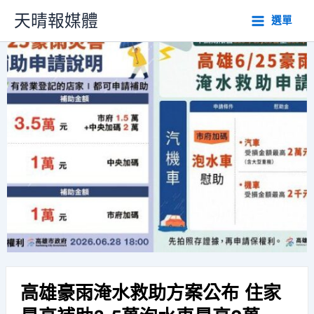
跳
天晴報媒體
選單
至
主
要
內
容
高雄豪雨淹水救助方案公布 住家