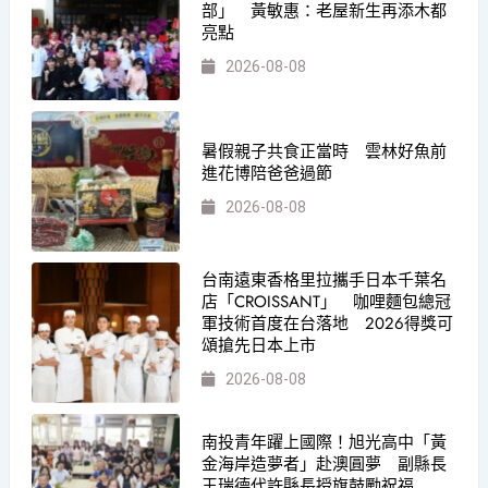
部」 黃敏惠：老屋新生再添木都
亮點
2026-08-08
暑假親子共食正當時 雲林好魚前
進花博陪爸爸過節
2026-08-08
台南遠東香格里拉攜手日本千葉名
店「CROISSANT」 咖哩麵包總冠
軍技術首度在台落地 2026得獎可
頌搶先日本上市
2026-08-08
南投青年躍上國際！旭光高中「黃
金海岸造夢者」赴澳圓夢 副縣長
王瑞德代許縣長授旗鼓勵祝福