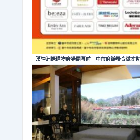
漢神洲際購物廣場開幕前 中市府辦聯合徵才