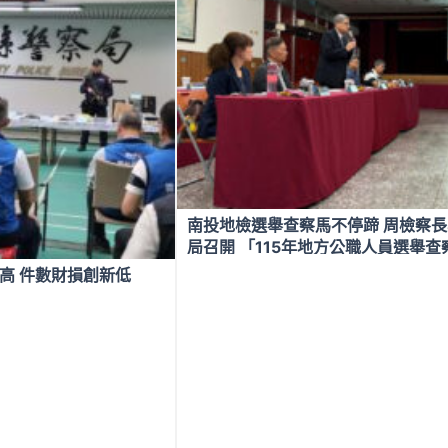
南投地檢選舉查察馬不停蹄 周檢察
局召開 「115年地方公職人員選舉
握第一線選情
高 件數財損創新低