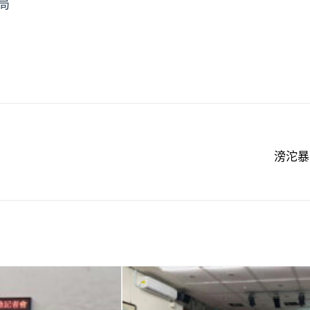
局
滂沱暴