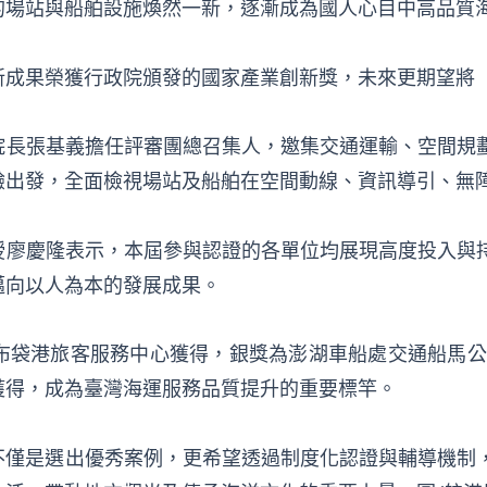
的場站與船舶設施煥然一新，逐漸成為國人心目中高品質
成果榮獲行政院頒發的國家產業創新獎，未來更期望將「T
院長張基義擔任評審團總召集人，邀集交通運輸、空間規
驗出發，全面檢視場站及船舶在空間動線、資訊導引、無
授廖慶隆表示，本屆參與認證的各單位均展現高度投入與
邁向以人為本的發展成果。
布袋港旅客服務中心獲得，銀獎為澎湖車船處交通船馬公
獲得，成為臺灣海運服務品質提升的重要標竿。
認證」不僅是選出優秀案例，更希望透過制度化認證與輔導