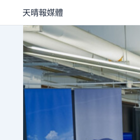
跳
天晴報媒體
至
主
要
內
容