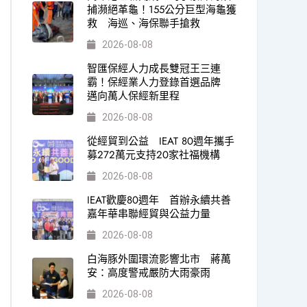
捕瀕絕革龜！155公分巨型海龜獲
救 海巡、海保聯手搶救
2026-08-08
智匯保經人力成長雙冠王三連
霸！保經業人力登錄首選品牌
邁向萬人保經新里程
2026-08-08
從經貿到公益 IEAT 80週年攜手
募272萬元支持20家社福機構
2026-08-08
IEAT歡慶80週年 首辦永續共善
嘉年華串聯經貿與公益力量
2026-08-08
白海豚外圍環流影響北市 蔣萬
安：高度警戒嚴防大雨豪雨
2026-08-08