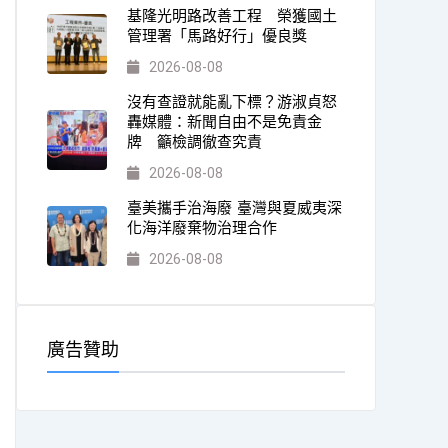
基隆光明路改善工程 榮獲國土
管理署「馬路好行」優良獎
2026-08-08
沒有查證就能亂下標？游淑貞怒
轟媒體：新聞自由不是免責金
牌 籲檢調徹查究責
2026-08-08
臺美攜手治海廢 臺灣與夏威夷深
化海洋廢棄物治理合作
2026-08-08
廣告贊助