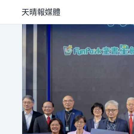
跳
天晴報媒體
至
主
要
內
容