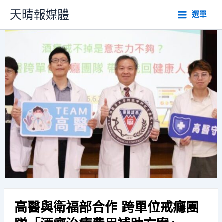
跳
天晴報媒體
選單
至
主
要
內
容
高醫與衛福部合作 跨單位戒癮團