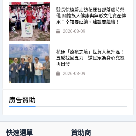
縣長徐榛蔚走訪花蓮各部落歲時祭
儀 關懷族人健康與無形文化資產傳
承：幸福要延續、建設要繼續！
2026-08-09
花蓮「療癒之境」世貿人氣升溫！
五感找回五力 邀民眾為身心充電
再出發
2026-08-09
廣告贊助
快速選單
贊助商