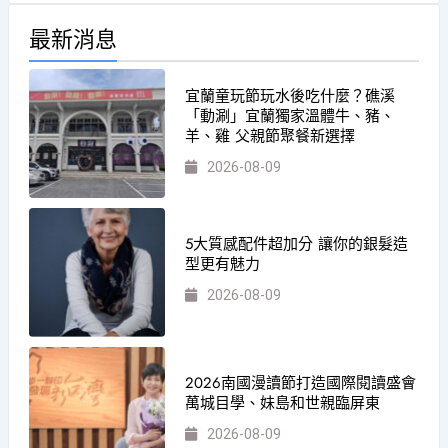
最新消息
宜蘭童玩節玩水後吃什麼？礁溪
「動涮」宜蘭獨家溫體牛、豬、
羊、雞 父親節聚餐新選擇
2026-08-09
5大質感配件超加分 讓你的銀髮造
型更有魅力
2026-08-09
2026南國漫讀節打造國際閱讀盛會
萬城目學、妹島和世親臨屏東
2026-08-09