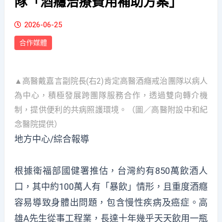
隊「酒癮治療費用補助方案」
2026-06-25
合作媒體
▲高醫戴嘉言副院長(右2)肯定高醫酒癮戒治團隊以病人
為中心，積極發展跨團隊服務合作，透過雙向轉介機
制，提供便利的共病照護環境。（圖／高醫附設中和紀
念醫院提供）
地方中心/綜合報導
根據衛福部國健署推估，台灣約有850萬飲酒人
口，其中約100萬人有「暴飲」情形，且重度酒癮
容易導致身體出問題，包含慢性疾病及癌症。高
雄A先生從事工程業，長達十年幾乎天天飲用一瓶