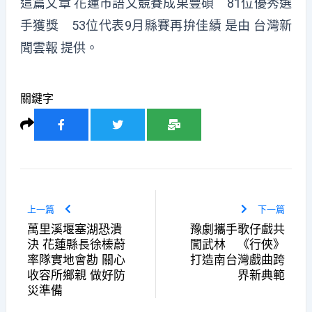
這篇文章
花蓮市語文競賽成果豐碩 81位優秀選
手獲獎 53位代表9月縣賽再拚佳績
是由
台灣新
聞雲報
提供。
關鍵字
上一篇
下一篇
萬里溪堰塞湖恐潰
豫劇攜手歌仔戲共
決 花蓮縣長徐榛蔚
闖武林 《行俠》
率隊實地會勘 關心
打造南台灣戲曲跨
收容所鄉親 做好防
界新典範
災準備