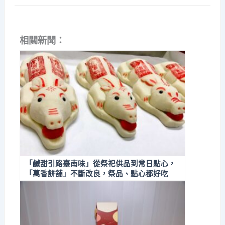
相關新聞：
「鹹甜引路臺南味」從祭祀供品到常日點心，
「萬香餅舖」不斷改良，祭品、點心都好吃