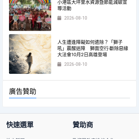
小港區大坪里水資源暨節能減碳宣
導活動
2026-08-10
人生遭逢障礙如何遣除？「獅子
吼」震醒迷障 獅面空行-斷除惡緣
大法會10月2日高雄登場
2026-08-10
廣告贊助
快速選單
贊助商