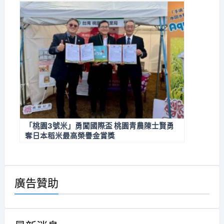
「桃園3號米」勇闖國際盃 桃園青農陳士賢勇
奪日本稻米最高榮譽金賞獎
廣告贊助