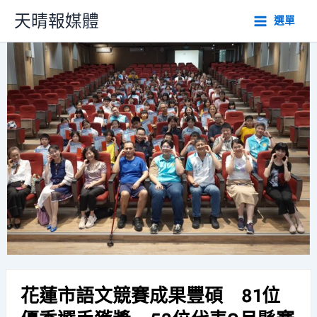
跳
天晴報媒體
選單
至
主
要
內
容
花蓮市語文競賽成果豐碩 81位