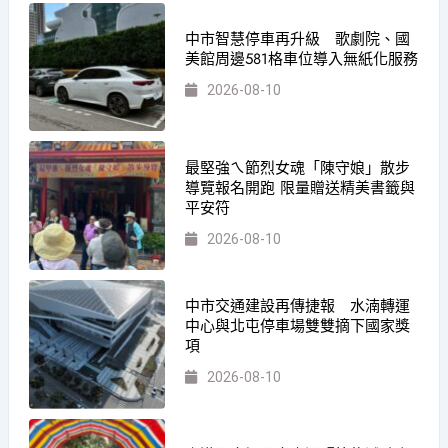
中市智慧停車再升級 歌劇院、國
美館周邊581格車位導入無紙化服務
2026-08-10
最堅強ㄟ節烈女魂「陳守娘」散步
導覽報名開跑 限量贈送精美書籤與
平安符
2026-08-10
中市交通建設再傳捷報 水湳轉運
中心與北屯停車場雙雙摘下國家獎
項
2026-08-10