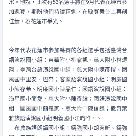
承。他說，此次有53名選手將在9月代表花蓮市參
加縣賽，期盼他們持續精進，在縣賽舞台上再創
佳績，為花蓮市爭光。
今年代表花蓮市參加縣賽的各組選手包括臺灣台
語演說國小組：東華附小柳家凱、慈大附小林煜
翔；臺灣台語演說國中組：慈大附中陳彥愷、國
風國中里安．巴奈；客家語演說國小組：明廉國
小陳存希、明廉國小陳品仁；國語演說國小組：
海星國小簡愛、慈大附小陳彥綸；國語演說國中
組：國風國中簡義家、慈大附中陳信謙；撒奇萊
雅族語演說國小組明義國小江昀唯。、
布農族語朗讀國小組：鑄強國小胡芮昕、鑄強