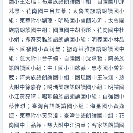
國小王宏瑞；布農族語朗讀國中組：自強國中邱
芃恩、花崗國中呂其蓁；太魯閣族語朗讀國小
組：東華附小劉瓅、明恥國小盧簡沁沂；太魯閣
族語朗讀國中組：國風國中胡羽彤、花崗國中杜
小娟；撒奇萊雅族語朗讀國小組：明義國小林品
芸、國福國小黃莉瑩；撒奇萊雅族語朗讀國中
組：慈大附中曾子綺、自強國中沈承哲；阿美族
語朗讀國小組：中正國小田懿菲、忠孝國小曾芷
葳；阿美族語朗讀國中組：國風國中王映涵、慈
大附中徐嘉存；噶瑪蘭族語朗讀國小組：明禮國
小江黃亮晴；噶瑪蘭族語朗讀國中組：自強國中
蔡佳琪；臺灣台語朗讀國小組：海星國小黃逸
婕、東華附小黃禹澄；臺灣台語朗讀國中組：花
崗國中王品菲、慈大附中江泊蓁；客家語朗讀國