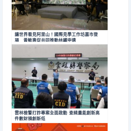
讓世界看見阿里山！國際見學工作坊嘉市登
場 黃敏惠促共同推動林鐵申遺
雲林檢警打詐專案全面啟動 查緝量能創新高
件數財損創新低