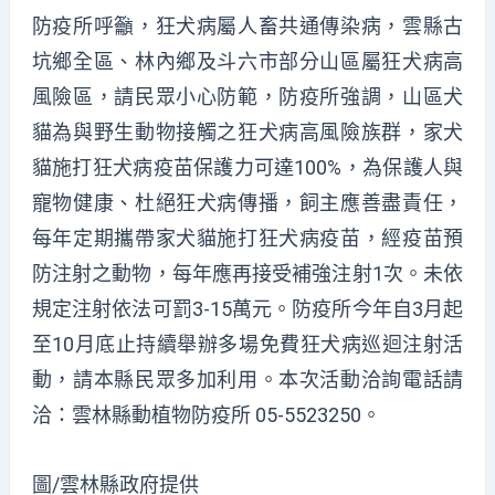
防疫所呼籲，狂犬病屬人畜共通傳染病，雲縣古
坑鄉全區、林內鄉及斗六市部分山區屬狂犬病高
風險區，請民眾小心防範，防疫所強調，山區犬
貓為與野生動物接觸之狂犬病高風險族群，家犬
貓施打狂犬病疫苗保護力可達100%，為保護人與
寵物健康、杜絕狂犬病傳播，飼主應善盡責任，
每年定期攜帶家犬貓施打狂犬病疫苗，經疫苗預
防注射之動物，每年應再接受補強注射1次。未依
規定注射依法可罰3-15萬元。防疫所今年自3月起
至10月底止持續舉辦多場免費狂犬病巡迴注射活
動，請本縣民眾多加利用。本次活動洽詢電話請
洽：雲林縣動植物防疫所 05-5523250。
圖/雲林縣政府提供