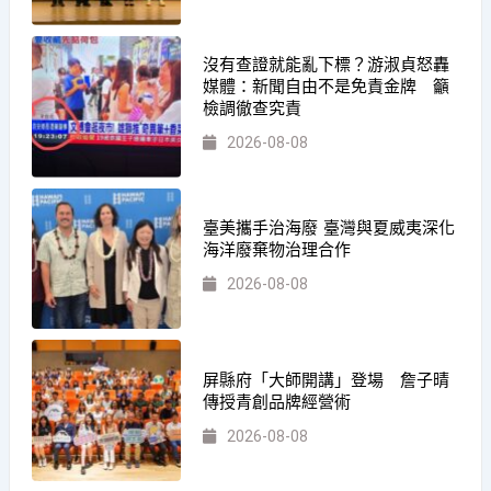
沒有查證就能亂下標？游淑貞怒轟
媒體：新聞自由不是免責金牌 籲
檢調徹查究責
2026-08-08
臺美攜手治海廢 臺灣與夏威夷深化
海洋廢棄物治理合作
2026-08-08
屏縣府「大師開講」登場 詹子晴
傳授青創品牌經營術
2026-08-08