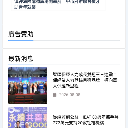
漢神洲際購物廣場開幕前 中市府辦聯合徵才
助青年就業
廣告贊助
最新消息
智匯保經人力成長雙冠王三連霸！
保經業人力登錄首選品牌 邁向萬
人保經新里程
2026-08-08
從經貿到公益 IEAT 80週年攜手募
272萬元支持20家社福機構