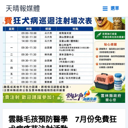
跳
天晴報媒體
選單
至
主
要
內
容
雲縣毛孩預防醫學 7月份免費狂