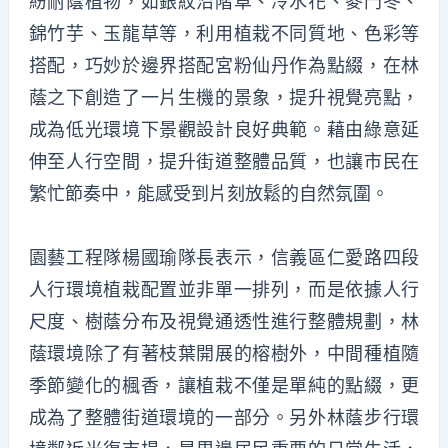
紛耐蔭植物，如銀紋沿階草、冷水花、麥門冬、
錦竹芋、玉龍草等，利用植栽不同質地、色彩等
搭配，巧妙於邊界搭配宮粉仙丹作為點綴，在林
蔭之下創造了一片生機的景象，提升視覺亮點，
成為低光環境下景觀設計良好典範。藉由綠意延
伸至人行空間，提升街道整體品質，也讓市民在
繁忙節奏中，能感受到片刻放鬆的自然氛圍。
園藝工程隊楊國瑜隊長表示，信義區仁愛路四段
人行環境植栽配置並非單一排列，而是依據人行
尺度、樹蔭分布及視覺通透性進行整體規劃，林
蔭環境除了有著枝葉開展的榕樹外，中間種植隨
季節變化的楓香，讓植栽不僅是單純的點綴，更
成為了整體街道環境的一部分。另外林蔭步行環