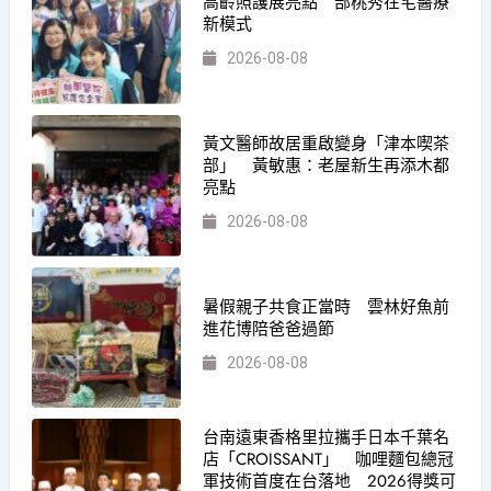
高齡照護展亮點 部桃秀在宅醫療
新模式
2026-08-08
黃文醫師故居重啟變身「津本喫茶
部」 黃敏惠：老屋新生再添木都
亮點
2026-08-08
暑假親子共食正當時 雲林好魚前
進花博陪爸爸過節
2026-08-08
台南遠東香格里拉攜手日本千葉名
店「CROISSANT」 咖哩麵包總冠
軍技術首度在台落地 2026得獎可