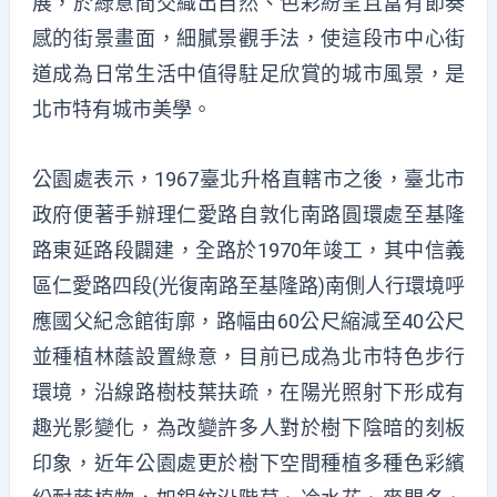
展，於綠意間交織出自然、色彩紛呈且富有節奏
感的街景畫面，細膩景觀手法，使這段市中心街
道成為日常生活中值得駐足欣賞的城市風景，是
北市特有城市美學。
公園處表示，1967臺北升格直轄市之後，臺北市
政府便著手辦理仁愛路自敦化南路圓環處至基隆
路東延路段闢建，全路於1970年竣工，其中信義
區仁愛路四段(光復南路至基隆路)南側人行環境呼
應國父紀念館街廓，路幅由60公尺縮減至40公尺
並種植林蔭設置綠意，目前已成為北市特色步行
環境，沿線路樹枝葉扶疏，在陽光照射下形成有
趣光影變化，為改變許多人對於樹下陰暗的刻板
印象，近年公園處更於樹下空間種植多種色彩繽