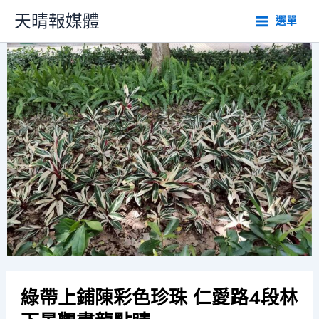
跳
天晴報媒體
選單
至
主
要
內
容
綠帶上鋪陳彩色珍珠 仁愛路4段林