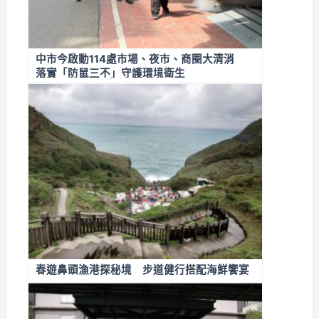
中市今啟動114處市場、夜市、商圈大清消
落實「防鼠三不」守護環境衛生
春遊鼻頭漁港探秘境 步道健行搭配海鮮饗宴