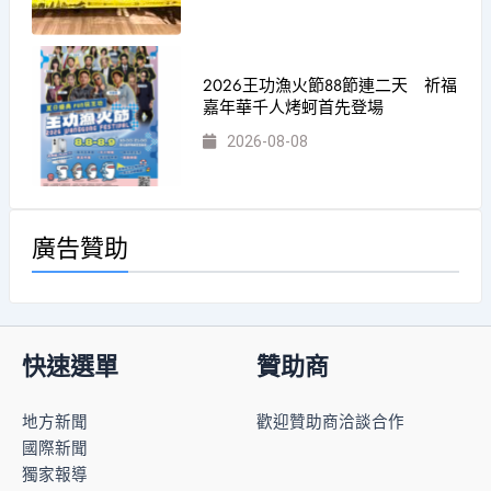
2026王功漁火節88節連二天 祈福
嘉年華千人烤蚵首先登場
2026-08-08
廣告贊助
快速選單
贊助商
地方新聞
歡迎贊助商洽談合作
國際新聞
獨家報導