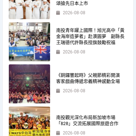
頌搶先日本上市
2026-08-08
南投青年躍上國際！旭光高中「黃
金海岸造夢者」赴澳圓夢 副縣長
王瑞德代許縣長授旗鼓勵祝福
2026-08-08
《銅鑼響起時》父親節精彩開演
客家戲曲傳遞忠義精神感動全場
2026-08-08
南投觀光深化布局新加坡市場
「B2B」交流拓展國際旅遊合作
2026-08-08