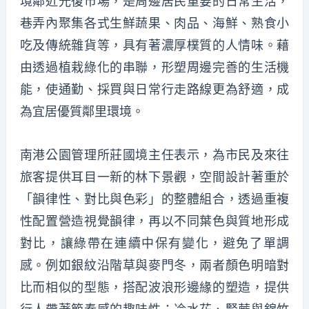
境鄰近光復市場，是周邊居民重要的日常生活，
巷弄內聚集各式生鮮蔬果、肉品、海鮮、熟食小
吃及傳統雜貨等，具有著濃厚樸質的人情味。藉
由透過植栽綠化的串聯，形塑周邊完善的生活機
能，使通勤、採買與日常行走路線更為舒適，成
為宜居優質鄰里環境。
南港公園管理所莊國境主任表示，為市民及來往
旅客提供耳目一新的林下景觀，空間設計著重於
「韻律性、對比與色彩」的整體組合，透過重複
性配置營造視覺韻律，再以不同葉色與質地形成
對比，讓綠帶在連續中保有變化，避免了單調
感。例如銀紋沿階草與麥門冬，兩者顏色明暗對
比而相似的型態，搭配波浪形邊緣的塑造，提供