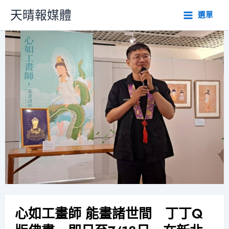
跳
天晴報媒體
選單
至
主
要
內
容
心如工畫師 能畫諸世間 丁丁Q