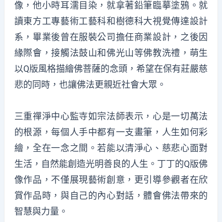
像，他小時耳濡目染，就拿著鉛筆臨摹塗鴉。就
讀東方工專藝術工藝科和樹德科大視覺傳達設計
系，畢業後曾在服裝公司擔任商業設計，之後因
緣際會，接觸法鼓山和佛光山等佛教洗禮，萌生
以Q版風格描繪佛菩薩的念頭，希望在保有莊嚴慈
悲的同時，也讓佛法更親近社會大眾。
三重禪淨中心監寺如宗法師表示，心是一切萬法
的根源，每個人手中都有一支畫筆，人生如何彩
繪，全在一念之間。若能以清淨心、慈悲心面對
生活，自然能創造光明善良的人生。丁丁的Q版佛
像作品，不僅展現藝術創意，更引導參觀者在欣
賞作品時，與自己的內心對話，體會佛法帶來的
智慧與力量。