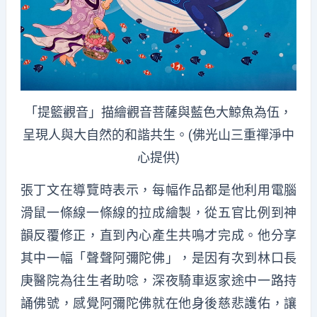
「提籃觀音」描繪觀音菩薩與藍色大鯨魚為伍，
呈現人與大自然的和諧共生。(佛光山三重禪淨中
心提供)
張丁文在導覽時表示，每幅作品都是他利用電腦
滑鼠一條線一條線的拉成繪製，從五官比例到神
韻反覆修正，直到內心產生共鳴才完成。他分享
其中一幅「聲聲阿彌陀佛」，是因有次到林口長
庚醫院為往生者助唸，深夜騎車返家途中一路持
誦佛號，感覺阿彌陀佛就在他身後慈悲護佑，讓