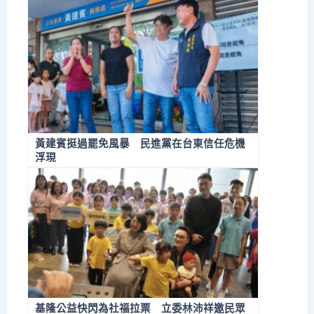
黃建賓挺過罷免風暴 民進黨在台東信任危機
浮現
基隆公益快閃為社福拉票 立委林沛祥邀民眾