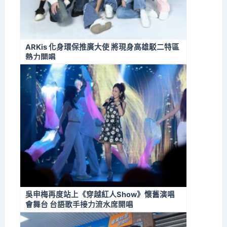
ARKis 化身環保推廣大使 將現身高雄駁二特區
熱力開唱
吳申梅再度站上《穿越紅人Show》懷舊演唱
會舞台 台語歌手接力流水席開唱