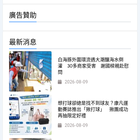
廣告贊助
最新消息
白海豚外圍環流遇大潮釀海水倒
灌 30多商家受害 謝國樑親赴慰
問
2026-08-09
想打球卻總是找不到球友？康凡運
動賽誌推出「揪打球」 揪團成功
再抽限定好禮
2026-08-09