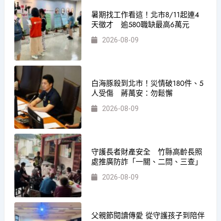
暑期找工作看這！北市8/11起連4
天徵才 逾580職缺最高6萬元
2026-08-09
白海豚殺到北市！災情破180件、5
人受傷 蔣萬安：勿鬆懈
2026-08-09
守護長者財產安全 竹縣高齡長照
處推廣防詐「一關、二問、三查」
2026-08-09
父親節閱讀傳愛 從守護孩子到陪伴