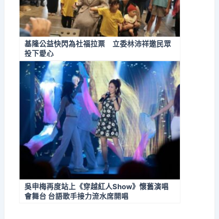
基隆公益快閃為社福拉票 立委林沛祥邀民眾
投下愛心
吳申梅再度站上《穿越紅人Show》懷舊演唱
會舞台 台語歌手接力流水席開唱