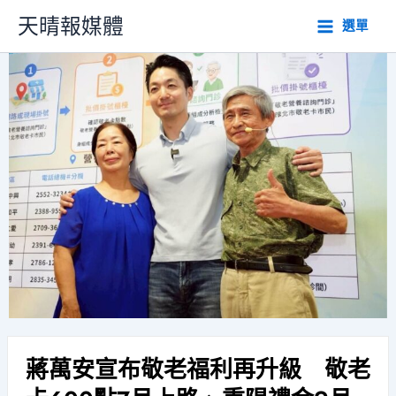
跳
天晴報媒體
選單
至
主
要
內
容
蔣萬安宣布敬老福利再升級 敬老