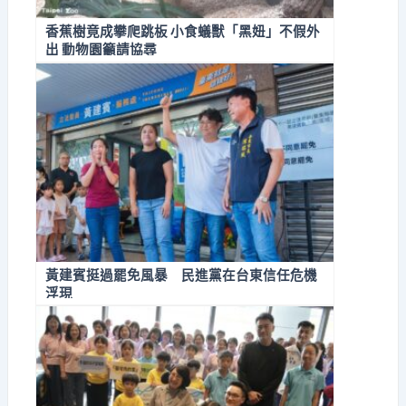
香蕉樹竟成攀爬跳板 小食蟻獸「黑妞」不假外
出 動物園籲請協尋
黃建賓挺過罷免風暴 民進黨在台東信任危機
浮現