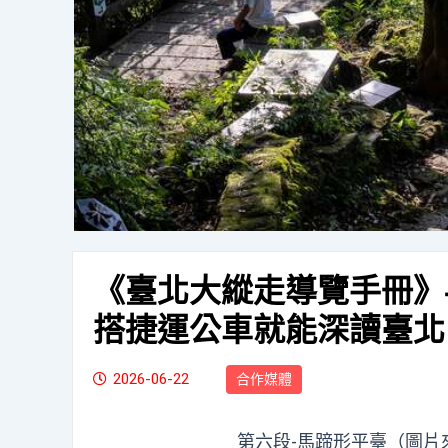
《臺北大縱走導覽手冊》-
搭捷運公車就能深讀臺北
2026-06-22
合作媒體
第六段-馬蹄形平臺（圖