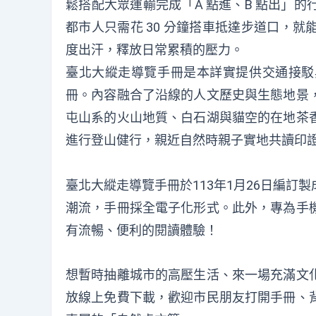
鬆搭配大眾運輸完成「A 點進、B 點出」
都市人只需花 30 分鐘搭車抵達步道口，
度出汗，釋放日常累積的壓力。
臺北大縱走導覽手冊是本詳實提供交通接駁
冊。內容融合了沿線的人文歷史與生態地景
屯山系的火山地質、白石湖與貓空的在地茶
進行登山健行，親近自然時親子實地共讀印
臺北大縱走導覽手冊於113年1月26日編
潮流，手冊採全電子化形式。此外，專為手
有流暢、便利的閱讀體驗！
想暫時抽離城市的高壓生活、來一場充滿文
放線上免費下載，歡迎市民朋友打開手冊、