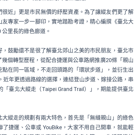
們很近」更是市民無價的紓壓資產。為了讓縱友們更了解
山友專家一步一腳印，實地踏勘考證，精心編撰《臺北大
0 公里長的綠色廊道。
好，鼓勵還不是很了解臺北郊山之美的市民朋友，臺北市
幾個轉型歷程，從配合捷運與公車路網推廣20條「親山
訖點在同一區域，不走回頭路的「環狀步道」，並衍生出
群。近年更透過路線的選擇，連結登山步道、嫁接公路，串
北大縱走（Taipei Grand Trail）」，期能提供臺北
北大縱走的規劃有兩大特色，首先是「無縫親山」的綠色
捷運、公車或 YouBike，大家不用自己開車，就能輕