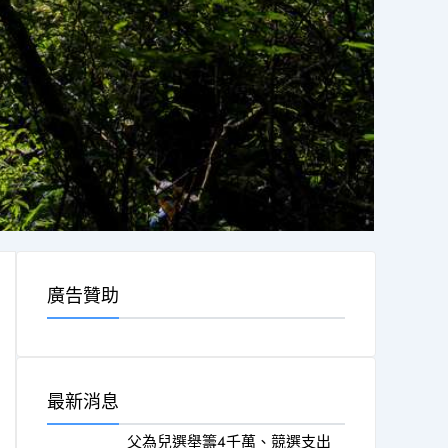
廣告贊助
最新消息
父為兒選舉籌4千萬、競選支出