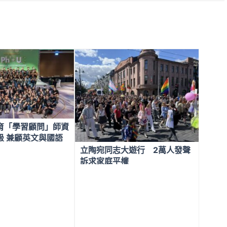
育「學習顧問」師資
級 兼顧英文與國語
立陶宛同志大遊行 2萬人發聲
訴求家庭平權