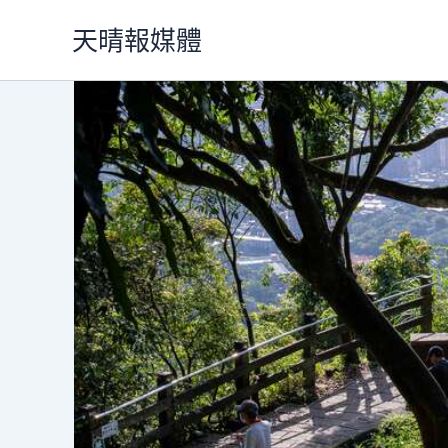
跳
天晴報媒體
至
主
要
內
容