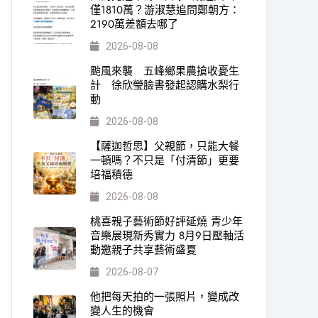
僅1810萬？游淑慧追問鄭朝方：
2190萬差額去哪了
2026-08-08
颱風來襲 五峰鄉果農搶收憂生
計 徐欣瑩臉書發起認購水梨行
動
2026-08-08
【薩迦哲思】父親節，只能大餐
一頓嗎？不只是「付清節」更要
培福積德
2026-08-08
桃喜親子藝術節好評延燒 青少年
音樂展現新秀實力 8月9日壓軸活
動邀親子共享藝術盛夏
2026-08-07
他把每天拍的一張照片，變成改
變人生的機會