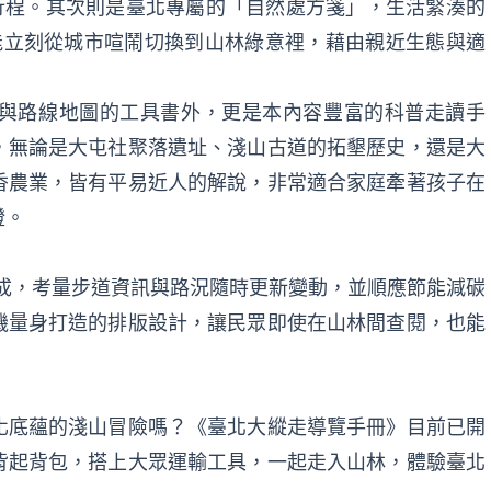
的行程。其次則是臺北專屬的「自然處方箋」，生活緊湊的
就能立刻從城市喧鬧切換到山林綠意裡，藉由親近生態與適
與路線地圖的工具書外，更是本內容豐富的科普走讀手
，無論是大屯社聚落遺址、淺山古道的拓墾歷史，還是大
香農業，皆有平易近人的解說，非常適合家庭牽著孩子在
證。
訂製成，考量步道資訊與路況隨時更新變動，並順應節能減碳
機量身打造的排版設計，讓民眾即使在山林間查閱，也能
化底蘊的淺山冒險嗎？
《臺北大縱走導覽手冊》
目前已開
背起背包，搭上大眾運輸工具，一起走入山林，體驗臺北