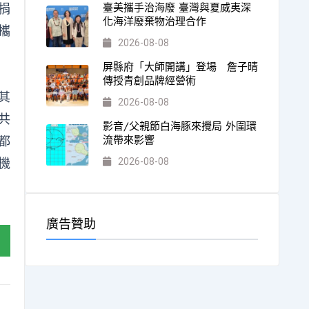
臺美攜手治海廢 臺灣與夏威夷深
捐
化海洋廢棄物治理合作
攜
2026-08-08
屏縣府「大師開講」登場 詹子晴
傳授青創品牌經營術
其
2026-08-08
共
影音/父親節白海豚來攪局 外圍環
流帶來影響
都
機
2026-08-08
廣告贊助