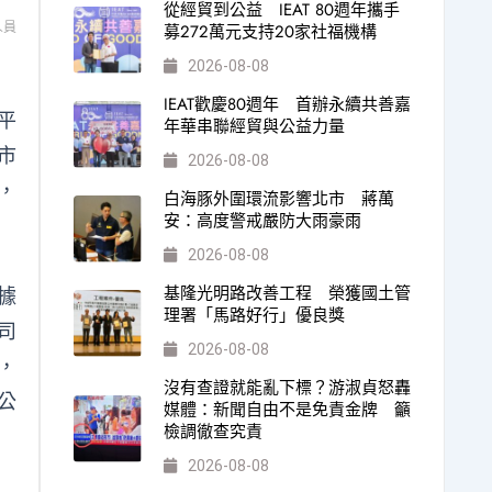
從經貿到公益 IEAT 80週年攜手
募272萬元支持20家社福機構
人員
2026-08-08
IEAT歡慶80週年 首辦永續共善嘉
平
年華串聯經貿與公益力量
市
2026-08-08
，
白海豚外圍環流影響北市 蔣萬
安：高度警戒嚴防大雨豪雨
2026-08-08
基隆光明路改善工程 榮獲國土管
據
理署「馬路好行」優良獎
司
2026-08-08
，
沒有查證就能亂下標？游淑貞怒轟
公
媒體：新聞自由不是免責金牌 籲
檢調徹查究責
2026-08-08