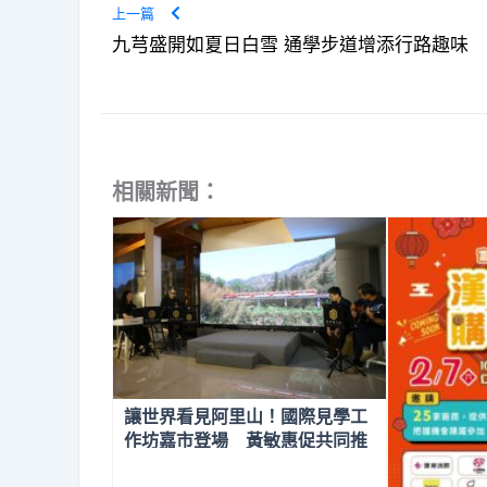
上一篇
九芎盛開如夏日白雪 通學步道增添行路趣味
相關新聞：
讓世界看見阿里山！國際見學工
作坊嘉市登場 黃敏惠促共同推
動林鐵申遺