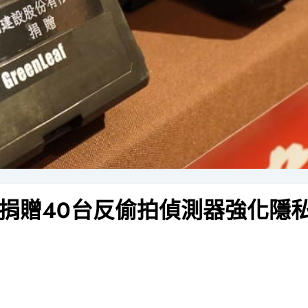
捐贈40台反偷拍偵測器強化隱