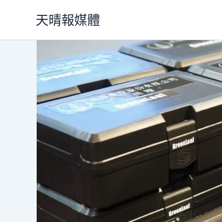
跳
天晴報媒體
至
主
要
內
容