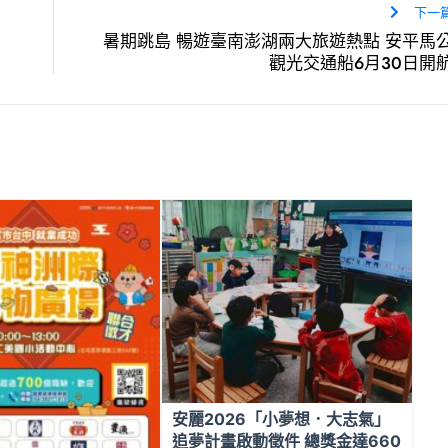
下一
暑期跳島 暢遊臺南澎湖兩大旅遊熱點 安平馬
觀光交通船6月30日開
安麗2026「小夢想．大志氣」
追夢計畫啟動徵件 總獎金達660