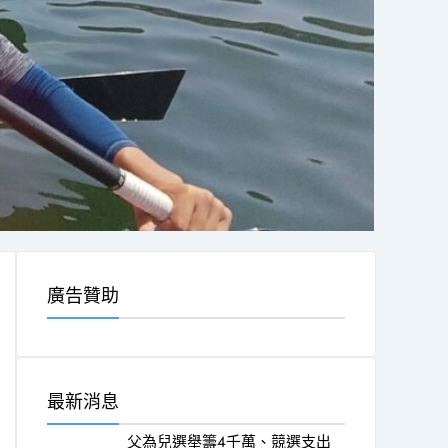
廣告贊助
最新消息
父為兒選舉籌4千萬、競選支出