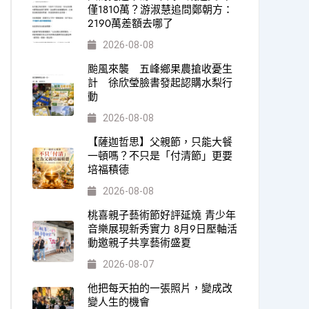
僅1810萬？游淑慧追問鄭朝方：
2190萬差額去哪了
2026-08-08
颱風來襲 五峰鄉果農搶收憂生
計 徐欣瑩臉書發起認購水梨行
動
2026-08-08
【薩迦哲思】父親節，只能大餐
一頓嗎？不只是「付清節」更要
培福積德
2026-08-08
桃喜親子藝術節好評延燒 青少年
音樂展現新秀實力 8月9日壓軸活
動邀親子共享藝術盛夏
2026-08-07
他把每天拍的一張照片，變成改
變人生的機會