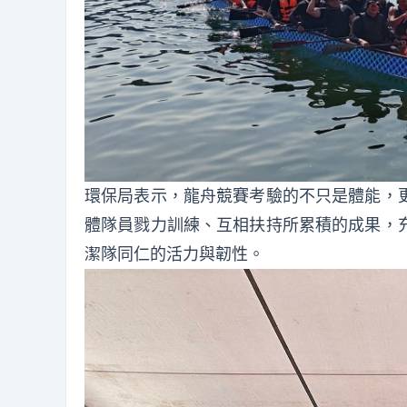
環保局表示，龍舟競賽考驗的不只是體能，
體隊員戮力訓練、互相扶持所累積的成果，
潔隊同仁的活力與韌性。