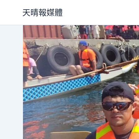
跳
天晴報媒體
至
主
要
內
容