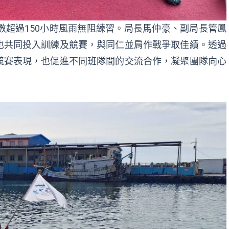
數超過150小時風雨無阻練習。局長馬仲豪、副局長管鳳
也共同投入訓練及競賽，與同仁並肩作戰爭取佳績。透過
競賽表現，也促進不同班隊間的交流合作，凝聚團隊向心