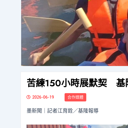
苦練150小時展默契 
2026-06-19
合作媒體
墨新聞
｜記者江育銓／基隆報導