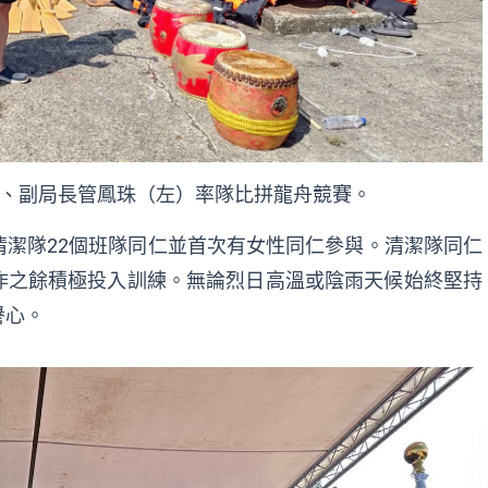
、副局長管鳳珠（左）率隊比拼龍舟競賽。
潔隊22個班隊同仁並首次有女性同仁參與。清潔隊同仁
作之餘積極投入訓練。無論烈日高溫或陰雨天候始終堅持
譽心。