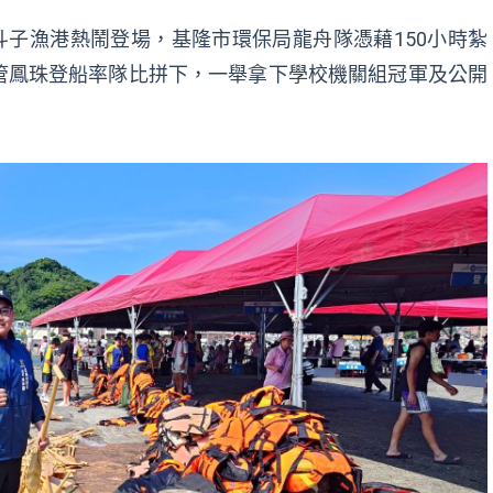
八斗子漁港熱鬧登場，基隆市環保局龍舟隊憑藉150小時紮
管鳳珠登船率隊比拼下，一舉拿下學校機關組冠軍及公開