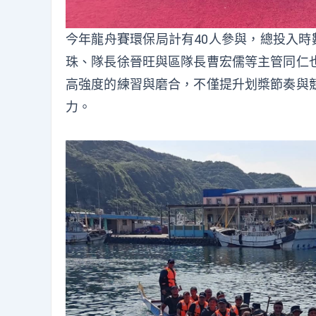
今年龍舟賽環保局計有40人參與，總投入時
珠、隊長徐晉旺與區隊長曹宏儒等主管同仁
高強度的練習與磨合，不僅提升划槳節奏與
力。