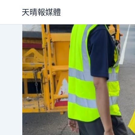
跳
天晴報媒體
至
主
要
內
容