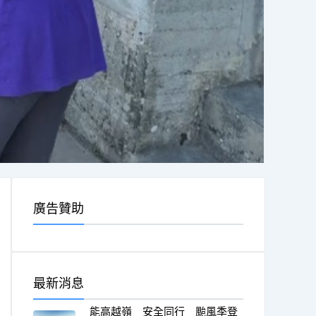
廣告贊助
最新消息
能高越嶺 安全同行 颱風季登