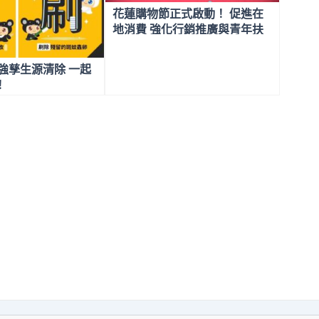
花蓮購物節正式啟動！ 促進在
地消費 強化行銷推廣與青年扶
植
強孳生源清除 一起
！