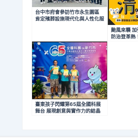
台中市府會參訪竹市永生園區
肯定殯葬設施現代化與人性化服
務
颱風來襲 加
防治登革熱
臺東孩子閃耀第65屆全國科展
舞台 展現創意與實作力的結晶