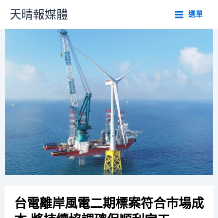
跳
天晴報媒體
選單
至
主
要
內
容
台電離岸風電二期標案符合市場成