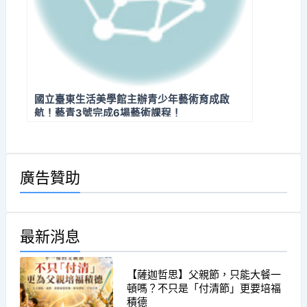
國立臺東生活美學館主辦青少年藝術育成啟
航！藝青3號完成6場藝術課程！
廣告贊助
最新消息
【薩迦哲思】父親節，只能大餐一
頓嗎？不只是「付清節」更要培福
積德