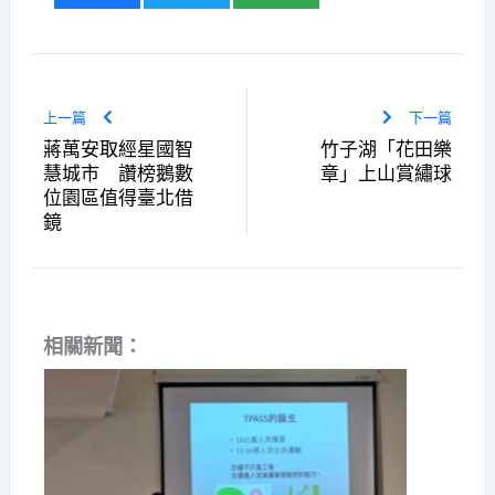
上一篇
下一篇
蔣萬安取經星國智
竹子湖「花田樂
慧城市 讚榜鵝數
章」上山賞繡球
位園區值得臺北借
鏡
相關新聞：