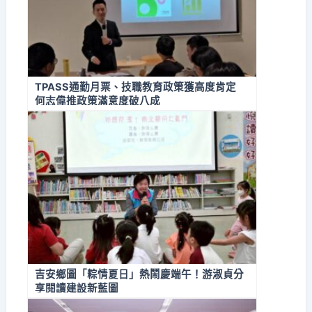
TPASS通勤月票、技職教育政策獲高度肯定
何志偉推政策滿意度破八成
吉安鄉圖「粽情夏日」熱鬧慶端午！游淑貞分
享閱讀建設新藍圖