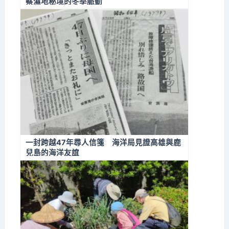
察濕地秘境的冬季脈動
一封跨越47年尋人信箋 海洋局見證高雄與鹿
兒島的海洋友誼