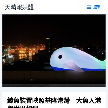
跳
天晴報媒體
選單
至
主
要
內
容
鯨魚裝置映照基隆港灣 大魚入港