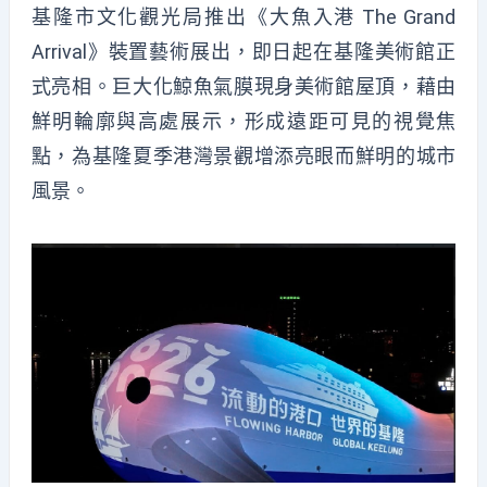
基隆市文化觀光局推出《大魚入港 The Grand
Arrival》裝置藝術展出，即日起在基隆美術館正
式亮相。巨大化鯨魚氣膜現身美術館屋頂，藉由
鮮明輪廓與高處展示，形成遠距可見的視覺焦
點，為基隆夏季港灣景觀增添亮眼而鮮明的城市
風景。