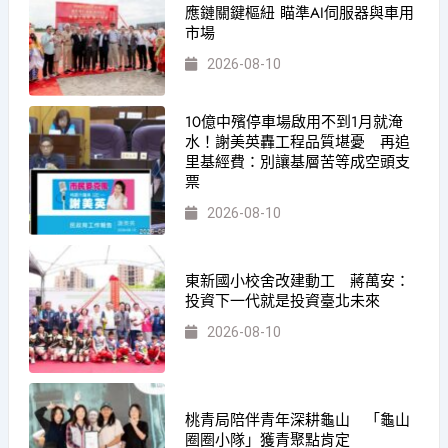
應鏈關鍵樞紐 瞄準AI伺服器與車用
市場
2026-08-10
10億中殯停車場啟用不到1月就淹
水！謝美英轟工程品質堪憂 再追
里基經費：別讓基層苦等成空頭支
票
2026-08-10
東新國小校舍改建動工 蔣萬安：
投資下一代就是投資臺北未來
2026-08-10
桃青局陪伴青年深耕龜山 「龜山
圈圈小隊」獲青聚點肯定