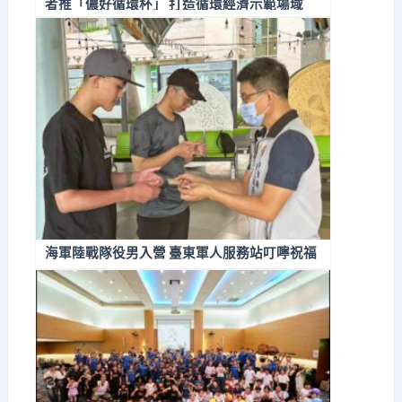
者推「儂好循環杯」 打造循環經濟示範場域
海軍陸戰隊役男入營 臺東軍人服務站叮嚀祝福