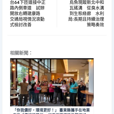
台64下匝道接中正
烏魚現蹤新北中和
路內側車道 試辦
瓦磘溝 從臭水溝
開放右轉建康路
到生態綠廊 水利
交通局視情況滾動
局:長期且持續治理
式檢討改善
策略奏效
相關新聞：
「你我儂好，環境更好！」 臺東縣攜手在地業