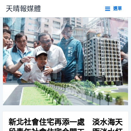
跳
天晴報媒體
選單
至
主
要
內
容
新北社會住宅再添一處 淡水海天