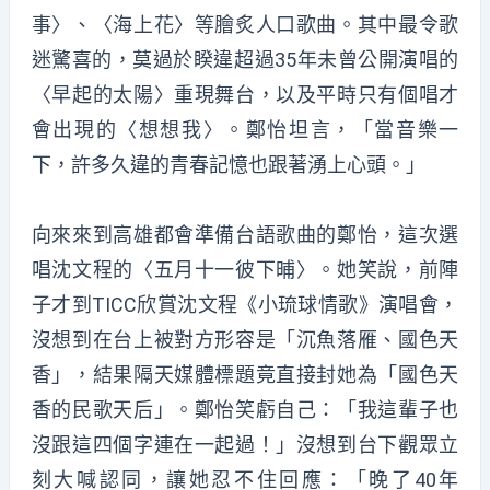
事〉、〈海上花〉等膾炙人口歌曲。其中最令歌
迷驚喜的，莫過於睽違超過35年未曾公開演唱的
〈早起的太陽〉重現舞台，以及平時只有個唱才
會出現的〈想想我〉。鄭怡坦言，「當音樂一
下，許多久違的青春記憶也跟著湧上心頭。」
向來來到高雄都會準備台語歌曲的鄭怡，這次選
唱沈文程的〈五月十一彼下晡〉。她笑說，前陣
子才到TICC欣賞沈文程《小琉球情歌》演唱會，
沒想到在台上被對方形容是「沉魚落雁、國色天
香」，結果隔天媒體標題竟直接封她為「國色天
香的民歌天后」。鄭怡笑虧自己：「我這輩子也
沒跟這四個字連在一起過！」沒想到台下觀眾立
刻大喊認同，讓她忍不住回應：「晚了40年