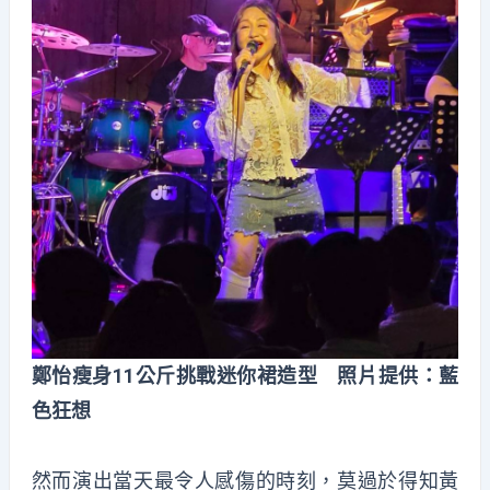
鄭怡瘦身11公斤挑戰迷你裙造型 照片提供：藍
色狂想
然而演出當天最令人感傷的時刻，莫過於得知黃