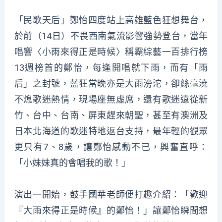
「民歌天后」鄭怡四度站上高雄藍色狂想舞台，
於前（14日）不畏西南氣流影響強勢登台，當年
唱響〈小雨來得正是時候〉稱霸綜藝一百排行榜
13週榜首的鄭怡，每逢開唱就下雨，而有「雨
后」之封號，藍狂當晚亦是大雨滂沱，卻絲毫澆
不熄歌迷熱情，現場座無虛席，還有歌迷遠從新
竹、台中、台南、屏東趕來朝聖，甚至有澳洲及
日本北海道的歌迷特地返台支持，最年輕的觀眾
更只有7、8歲，讓鄭怡感動不已，興奮直呼：
「小妹妹真的會唱我的歌！」
演出一開始，鼓手國華老師便打趣介紹：「歡迎
『大雨來得正是時候』的鄭怡！」讓鄭怡瞬間想