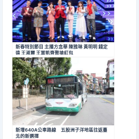
新春特別節目 主播方念華 陳雅琳 黃明明 錢定
遠 王淑麗 王軍凱齊聚搶紅包
新增640A公車路線 五股洲子洋地區往返臺
北的新選擇