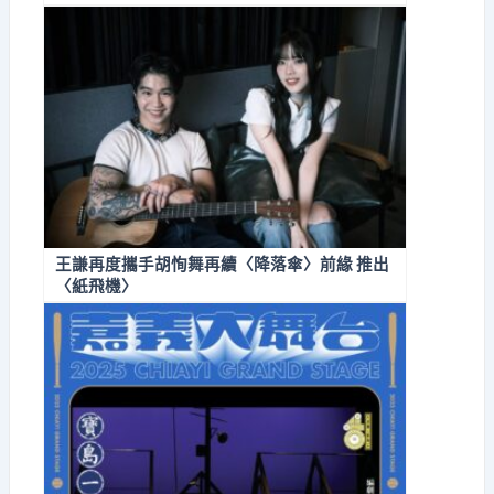
王謙再度攜手胡恂舞再續〈降落傘〉前緣 推出
〈紙飛機〉