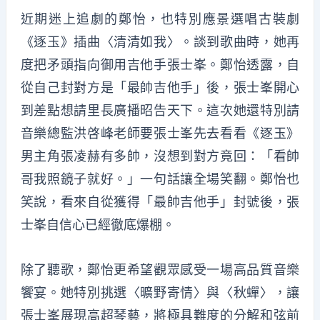
近期迷上追劇的鄭怡，也特別應景選唱古裝劇
《逐玉》插曲〈清清如我〉。談到歌曲時，她再
度把矛頭指向御用吉他手張士峯。鄭怡透露，自
從自己封對方是「最帥吉他手」後，張士峯開心
到差點想請里長廣播昭告天下。這次她還特別請
音樂總監洪啓峰老師要張士峯先去看看《逐玉》
男主角張凌赫有多帥，沒想到對方竟回：「看帥
哥我照鏡子就好。」一句話讓全場笑翻。鄭怡也
笑說，看來自從獲得「最帥吉他手」封號後，張
士峯自信心已經徹底爆棚。
除了聽歌，鄭怡更希望觀眾感受一場高品質音樂
饗宴。她特別挑選〈曠野寄情〉與〈秋蟬〉，讓
張士峯展現高超琴藝，將極具難度的分解和弦前