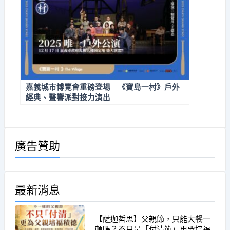
嘉義城市博覽會重磅登場 《寶島一村》戶外
經典、聲響派對接力演出
廣告贊助
最新消息
【薩迦哲思】父親節，只能大餐一
頓嗎？不只是「付清節」更要培福