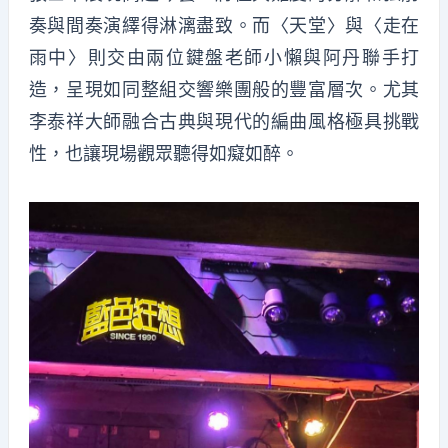
奏與間奏演繹得淋漓盡致。而〈天堂〉與〈走在
雨中〉則交由兩位鍵盤老師小懶與阿丹聯手打
造，呈現如同整組交響樂團般的豐富層次。尤其
李泰祥大師融合古典與現代的編曲風格極具挑戰
性，也讓現場觀眾聽得如癡如醉。