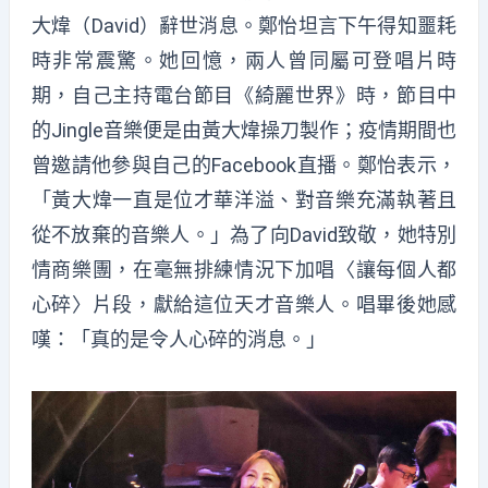
大煒（David）辭世消息。鄭怡坦言下午得知噩耗
時非常震驚。她回憶，兩人曾同屬可登唱片時
期，自己主持電台節目《綺麗世界》時，節目中
的Jingle音樂便是由黃大煒操刀製作；疫情期間也
曾邀請他參與自己的Facebook直播。鄭怡表示，
「黃大煒一直是位才華洋溢、對音樂充滿執著且
從不放棄的音樂人。」為了向David致敬，她特別
情商樂團，在毫無排練情況下加唱〈讓每個人都
心碎〉片段，獻給這位天才音樂人。唱畢後她感
嘆：「真的是令人心碎的消息。」