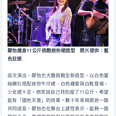
鄭怡瘦身11公斤挑戰迷你裙造型 照片提供：藍
色狂想
這次演出，鄭怡也大膽挑戰全新造型，以白色蕾
絲襯衫搭配迷你牛仔裙、白色襪套與白靴登場，
少女感十足。她笑說自己特別瘦了11公斤，希望
能有「國色天香」的效果。數十年來與歌迷一路
共同成長，鄭怡也在舞台上感性表示，能夠一路