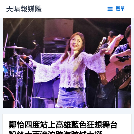
跳
天晴報媒體
選單
至
主
要
內
容
鄭怡四度站上高雄藍色狂想舞台