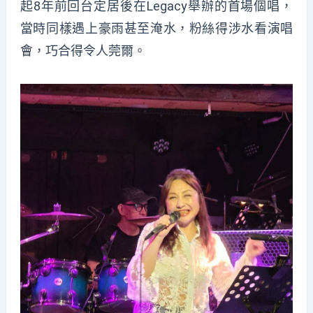
起8年前回台定居後在Legacy舉辦的首場個唱，
當時同樣遇上豪雨甚至淹水，粉絲得涉水看演唱
會，巧合得令人莞爾。