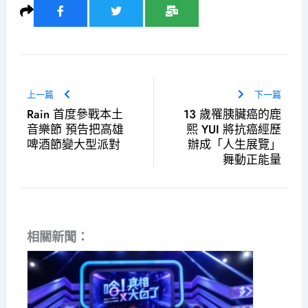
上一篇
下一篇
Rain 首度參戰本土
13 歲罹胰臟癌的鹿
音樂節 預告把高雄
熙 YUI 將抗癌經歷
啤酒節變大型派對
辦成「人生展覽」
舞動正能量
相關新聞：