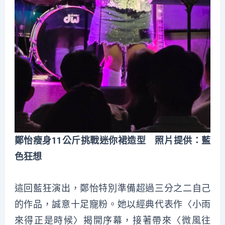
鄭怡瘦身11公斤挑戰迷你裙造型 照片提供：藍
色狂想
這回藍狂演出，鄭怡特別準備超過三分之二自己
的作品，誠意十足寵粉。她以經典代表作〈小雨
來得正是時候〉揭開序幕，接著帶來〈微風往