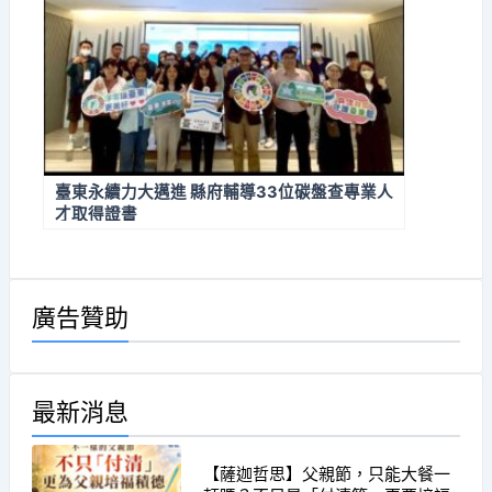
臺東永續力大邁進 縣府輔導33位碳盤查專業人
才取得證書
廣告贊助
最新消息
【薩迦哲思】父親節，只能大餐一