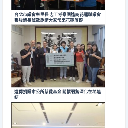
台北市議會率里長 志工考察團造訪花蓮縣議會
張峻議長誠摯邀請大家常來花蓮旅遊
遠傳捐贈市公所慈愛基金 關懷弱勢深化在地連
結