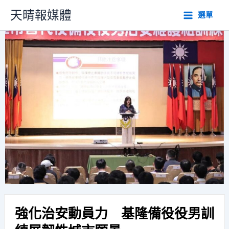
跳
天晴報媒體
選單
至
主
要
內
容
強化治安動員力 基隆備役役男訓