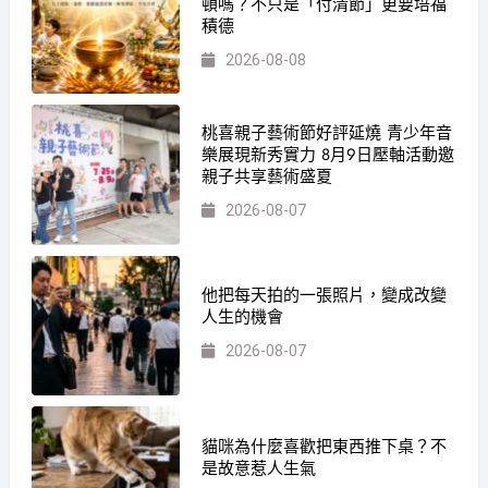
頓嗎？不只是「付清節」更要培福
積德
2026-08-08
桃喜親子藝術節好評延燒 青少年音
樂展現新秀實力 8月9日壓軸活動邀
親子共享藝術盛夏
2026-08-07
他把每天拍的一張照片，變成改變
人生的機會
2026-08-07
貓咪為什麼喜歡把東西推下桌？不
是故意惹人生氣