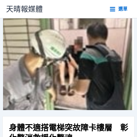
跳
天晴報媒體
選單
至
主
要
內
容
身體不適搭電梯突故障卡樓層 彰