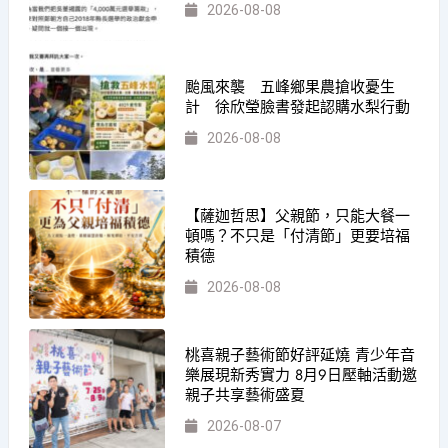
2026-08-08
颱風來襲 五峰鄉果農搶收憂生
計 徐欣瑩臉書發起認購水梨行動
2026-08-08
【薩迦哲思】父親節，只能大餐一
頓嗎？不只是「付清節」更要培福
積德
2026-08-08
桃喜親子藝術節好評延燒 青少年音
樂展現新秀實力 8月9日壓軸活動邀
親子共享藝術盛夏
2026-08-07