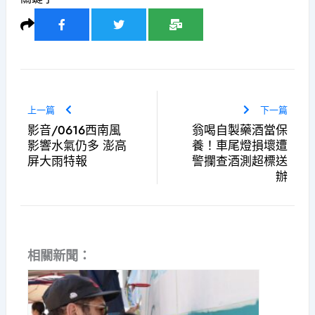
上一篇
下一篇
影音/0616西南風
翁喝自製藥酒當保
影響水氣仍多 澎高
養！車尾燈損壞遭
屏大雨特報
警攔查酒測超標送
辦
相關新聞：