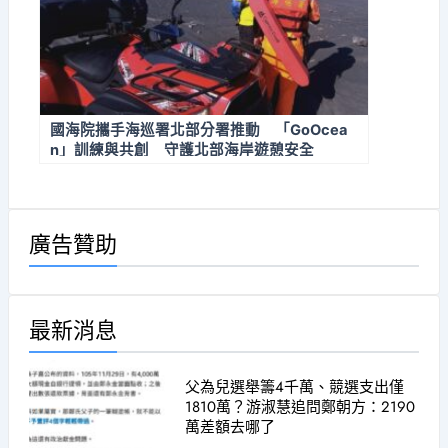
國海院攜手海巡署北部分署推動 「GoOcea
n」訓練與共創 守護北部海岸遊憩安全
廣告贊助
最新消息
父為兒選舉籌4千萬、競選支出僅
1810萬？游淑慧追問鄭朝方：2190
萬差額去哪了