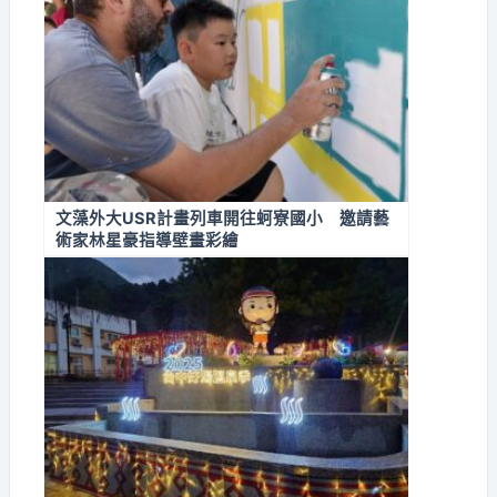
文藻外大USR計畫列車開往蚵寮國小 邀請藝
術家林星豪指導壁畫彩繪