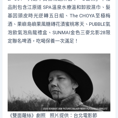
品則包含江原道 SPA溫泉水療溫和卸妝濕巾、髮
基因頭皮時光逆轉五日組、The CHOYA至極梅
酒、果嶼島嶼果風糖磚花漬蜜桃寒天、PUBBLE氣
泡飲氣泡烏龍禮盒、SUNMAI金色三麥北影28限
定聯名啤酒，吃喝保養一次滿足！
《雙面蘿絲》劇照 照片提供：台北電影節