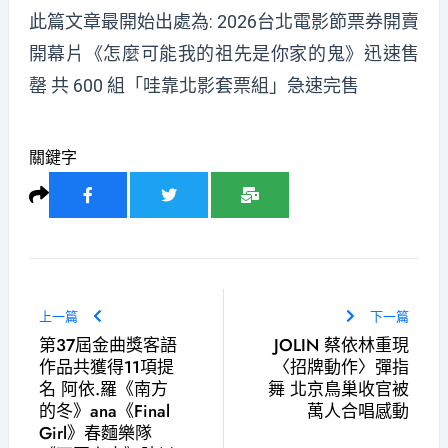
此篇文章最開始出處為:
2026台北電影節票券開賣
開幕片《怎麼可能我的祖先是你家的鬼》迅速售
罄 共 600 組「哇靠北影套票組」急速完售
關鍵字
上一篇
下一篇
第37屆金曲獎客語
JOLIN 蔡依林重現
作品共獲得11項提
〈招牌動作〉彈指
名 阿依.羅《南方
舞 北京鳥巢收官被
的冬》ana《Final
萬人合唱感動
Girl》春麵樂隊