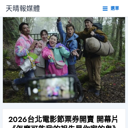
跳
天晴報媒體
選單
至
主
要
內
容
2026台北電影節票券開賣 開幕片