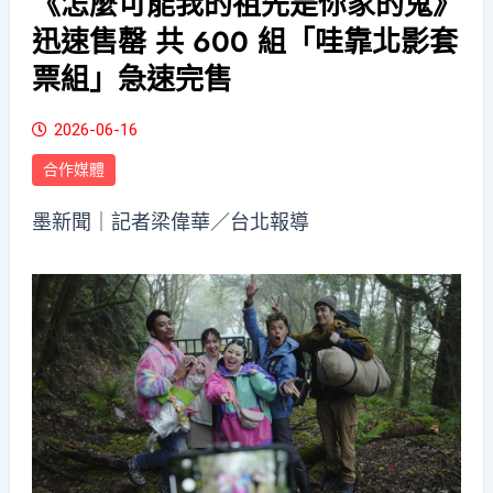
《怎麼可能我的祖先是你家的鬼》
迅速售罄 共 600 組「哇靠北影套
票組」急速完售
2026-06-16
合作媒體
墨新聞
｜記者梁偉華／台北報導