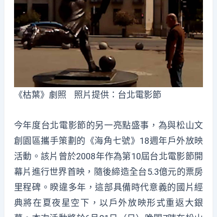
《枯葉》劇照 照片提供：台北電影節
今年度台北電影節的另一亮點盛事，為與松山文
創園區攜手策劃的《海角七號》18週年戶外放映
活動。該片曾於2008年作為第10屆台北電影節開
幕片進行世界首映，隨後締造全台5.3億元的票房
里程碑。睽違多年，這部具備時代意義的國片經
典將在夏夜星空下，以戶外放映形式重返大銀