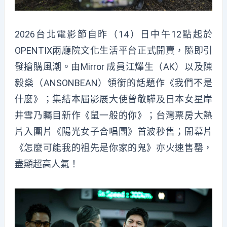
2026台北電影節自昨（14）日中午12點起於
OPENTIX兩廳院文化生活平台正式開賣，隨即引
發搶購風潮。由Mirror 成員江𤒹生（AK）以及陳
毅燊（ANSONBEAN）領銜的話題作《我們不是
什麼》；集結本屆影展大使曾敬驊及日本女星岸
井雪乃矚目新作《鼠一般的你》；台灣票房大熱
片入圍片《陽光女子合唱團》首波秒售；開幕片
《怎麼可能我的祖先是你家的鬼》亦火速售罄，
盡顯超高人氣！