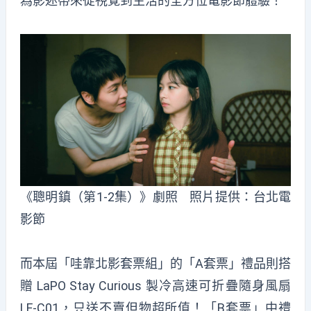
為影迷帶來從視覺到生活的全方位電影節體驗！
《聰明鎮（第1-2集）》劇照 照片提供：台北電
影節
而本屆「哇靠北影套票組」的「A套票」禮品則搭
贈 LaPO Stay Curious 製冷高速可折疊隨身風扇
LF-C01，只送不賣但物超所值！「B套票」中禮