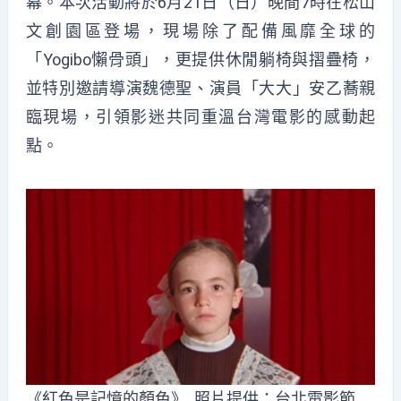
幕。本次活動將於6月21日（日）晚間7時在松山
文創園區登場，現場除了配備風靡全球的
「Yogibo懶骨頭」，更提供休閒躺椅與摺疊椅，
並特別邀請導演魏德聖、演員「大大」安乙蕎親
臨現場，引領影迷共同重溫台灣電影的感動起
點。
《紅色是記憶的顏色》 照片提供：台北電影節