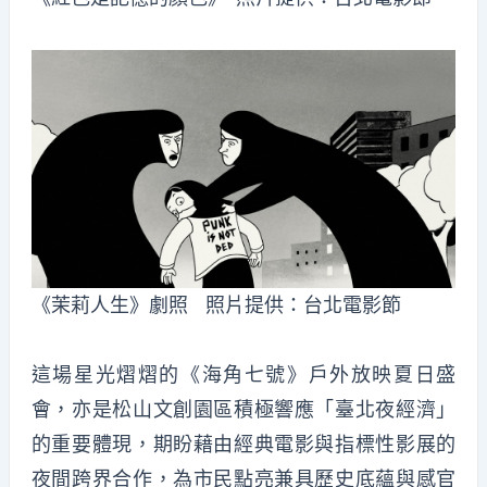
《茉莉人生》劇照 照片提供：台北電影節
這場星光熠熠的《海角七號》戶外放映夏日盛
會，亦是松山文創園區積極響應「臺北夜經濟」
的重要體現，期盼藉由經典電影與指標性影展的
夜間跨界合作，為市民點亮兼具歷史底蘊與感官