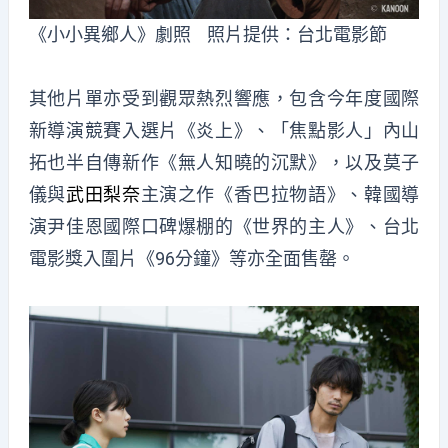
《小小異鄉人》劇照 照片提供：台北電影節
其他片單亦受到觀眾熱烈響應，包含今年度國際
新導演競賽入選片《炎上》、「焦點影人」內山
拓也半自傳新作《無人知曉的沉默》，以及莫子
儀與
武田梨奈
主演之作《香巴拉物語》、韓國導
演尹佳恩國際口碑爆棚的《世界的主人》、台北
電影獎入圍片《96分鐘》等亦全面售罄。