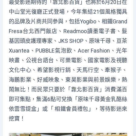
最受影迷期待的「靠北影百貨」也將於6月20日在
中山堂光復廳正式登場，今年集結21個風格獨具
的品牌及片商共同參與，包括Yogibo、相鐵Grand
Fresa台北西門飯店、Readmoo讀墨電子書、髮
基因頭皮護理專家、JKS SHOP、原味千尋、亘茶
Xuantea、PUBBLE氣泡飲、Acer Fashion、光年
映畫、公視台語台、可樂電影、國家電影及視聽
文化中心、希望影視行銷、天馬行空、牽猴子、
海鵬影業、好威映象、東昊影業與前景娛樂，熱
鬧無比！而民眾只要於「靠北影百貨」消費滿百
即可集點，集滿6點可兌換「原味千尋黃金乳酪絲
依雲雪提盒」或「 相鐵會員禮包」，等待影迷來
挖寶！