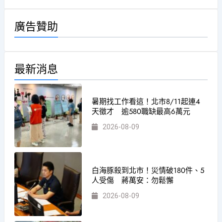
廣告贊助
最新消息
暑期找工作看這！北市8/11起連4
天徵才 逾580職缺最高6萬元
2026-08-09
白海豚殺到北市！災情破180件、5
人受傷 蔣萬安：勿鬆懈
2026-08-09