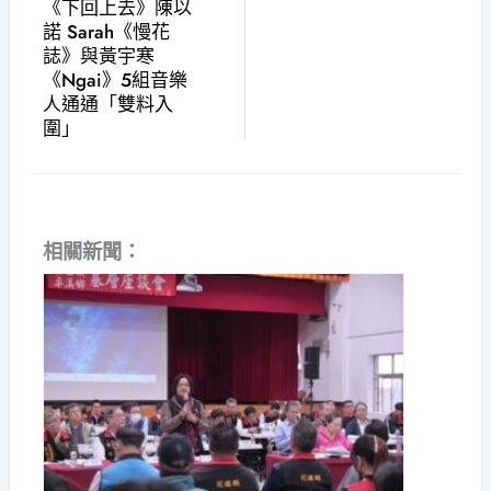
《下回上去》陳以
諾 Sarah《慢花
誌》與黃宇寒
《Ngai》5組音樂
人通通「雙料入
圍」
相關新聞：