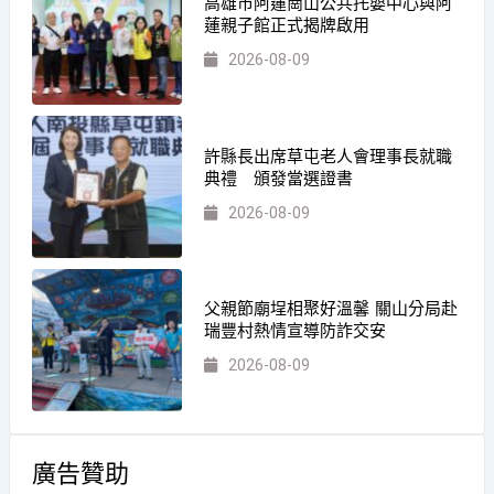
高雄市阿蓮崗山公共托嬰中心與阿
蓮親子館正式揭牌啟用
2026-08-09
許縣長出席草屯老人會理事長就職
典禮 頒發當選證書
2026-08-09
父親節廟埕相聚好溫馨 關山分局赴
瑞豐村熱情宣導防詐交安
2026-08-09
廣告贊助