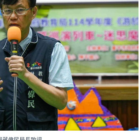
局蔣偉民局長致詞