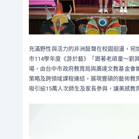
充滿野性與活力的非洲鼓聲在校園迴盪，宛
市114學年度《游於藝》「跟著老頑童～劉
場，由台中市政府教育局與廣達文教基金會攜
策略及跨領域課程連結，展現豐碩的藝術教育
吸引逾15萬人次師生及家長參與，讓美感教