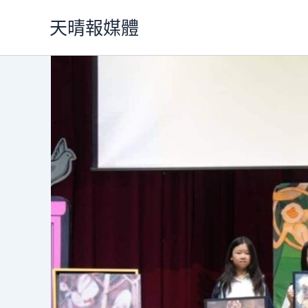
跳
天晴報媒體
至
主
要
內
容