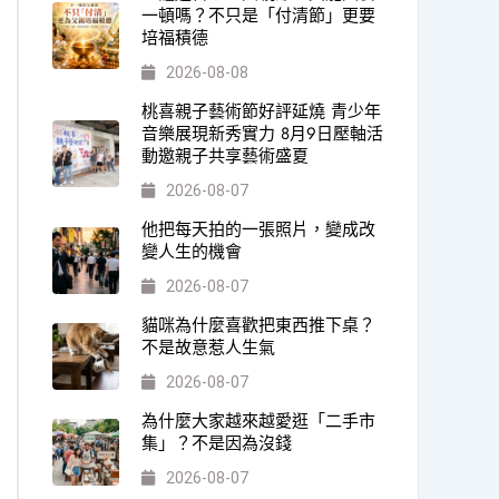
一頓嗎？不只是「付清節」更要
培福積德
2026-08-08
桃喜親子藝術節好評延燒 青少年
音樂展現新秀實力 8月9日壓軸活
動邀親子共享藝術盛夏
2026-08-07
他把每天拍的一張照片，變成改
變人生的機會
2026-08-07
貓咪為什麼喜歡把東西推下桌？
不是故意惹人生氣
2026-08-07
為什麼大家越來越愛逛「二手市
集」？不是因為沒錢
2026-08-07