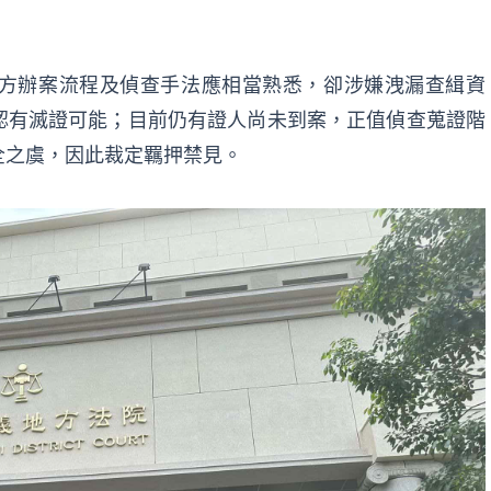
方辦案流程及偵查手法應相當熟悉，卻涉嫌洩漏查緝資
認有滅證可能；目前仍有證人尚未到案，正值偵查蒐證階
全之虞，因此裁定羈押禁見。