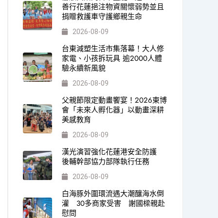
善行花蓮挹注物資關懷弱勢並且
捐贈救護車守護鄉親生命
2026-08-09
台東減塑生活市集落幕！大人修
家電、小孩拆玩具 逾2000人體
驗永續新風貌
2026-08-09
父親節限定動畫饗宴！2026東博
會「未來人孵化器」以動畫深耕
美感教育
2026-08-09
漢光演習強化花蓮港安全防護
後輔幹部協力部隊執行任務
2026-08-09
白海豚外圍環流遇大潮釀海水倒
灌 30多商家受害 謝國樑親赴
慰問