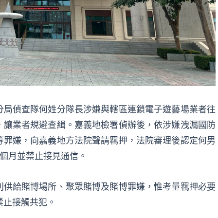
分局偵查隊何姓分隊長涉嫌與轄區連鎖電子遊藝場業者往
，讓業者規避查緝。嘉義地檢署偵辦後，依涉嫌洩漏國防
等罪嫌，向嘉義地方法院聲請羈押，法院審理後認定何男
2個月並禁止接見通信。
利供給賭博場所、聚眾賭博及賭博罪嫌，惟考量羈押必要
禁止接觸共犯。