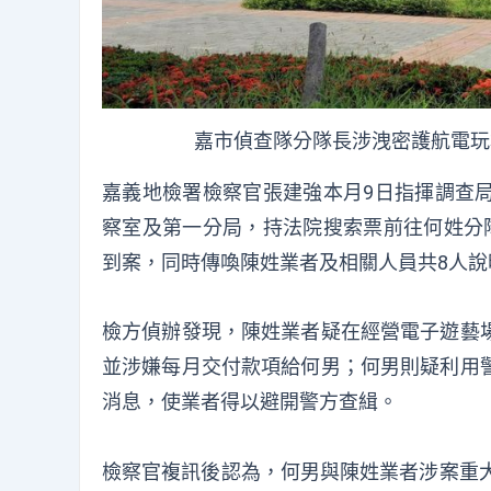
嘉市偵查隊分隊長涉洩密護航電玩
嘉義地檢署檢察官張建強本月9日指揮調查
察室及第一分局，持法院搜索票前往何姓分
到案，同時傳喚陳姓業者及相關人員共8人說
檢方偵辦發現，陳姓業者疑在經營電子遊藝
並涉嫌每月交付款項給何男；何男則疑利用
消息，使業者得以避開警方查緝。
檢察官複訊後認為，何男與陳姓業者涉案重大