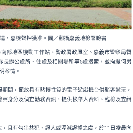
場，嘉檢聲押獲准。圖／翻攝嘉義地檢署臉書
局南部地區機動工作站、警政署政風室、嘉義市警察局督
隊長辦公處所、住處及相關場所等5處搜索，並拘提何男
明案情。
場期間，擺放具有賭博性質的電子遊戲機台供賭客遊玩，
警察身分及偵查勤務資訊，提供檢舉人資料、臨檢及查緝
，且有勾串共犯、證人或湮滅證據之虞，於11日凌晨向