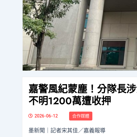
嘉警風紀蒙塵！分隊長涉
不明1200萬遭收押
2026-06-12
合作媒體
墨新聞
｜記者宋其佳／嘉義報導