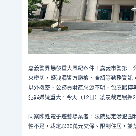
嘉義警界爆發重大風紀案件！嘉義市警第一
來密切，疑洩漏警方臨檢、查緝等勤務資訊
以外機密、公務員財產來源不明、包庇賭博
犯罪嫌疑重大，今天（12日）凌晨裁定羈押
同案陳姓電子遊藝場業者，法院認定涉犯圖
性不足，裁定以30萬元交保、限制住居，並