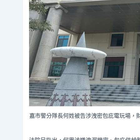
嘉市警分隊長何姓被告涉洩密包庇電玩場，財