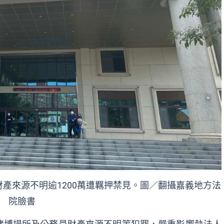
產來源不明逾1200萬遭羈押禁見。圖／翻攝嘉義地方法
院臉書