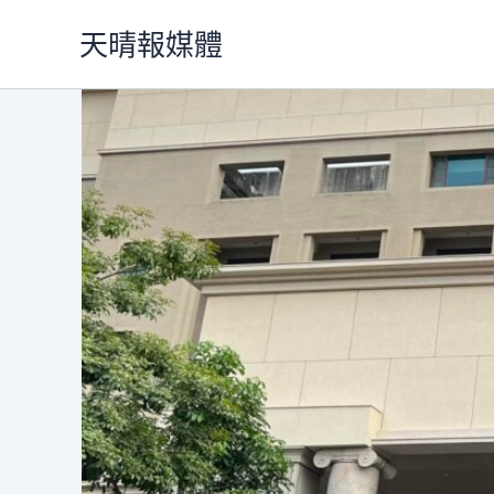
跳
天晴報媒體
至
主
要
內
容