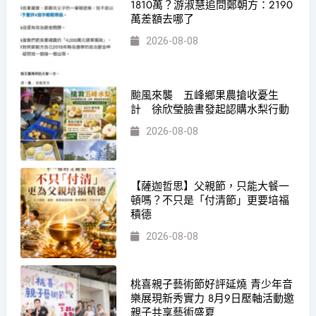
1810萬？游淑慧追問鄭朝方：2190
萬差額去哪了
2026-08-08
颱風來襲 五峰鄉果農搶收憂生
計 徐欣瑩臉書發起認購水梨行動
2026-08-08
【薩迦哲思】父親節，只能大餐一
頓嗎？不只是「付清節」更要培福
積德
2026-08-08
桃喜親子藝術節好評延燒 青少年音
樂展現新秀實力 8月9日壓軸活動邀
親子共享藝術盛夏