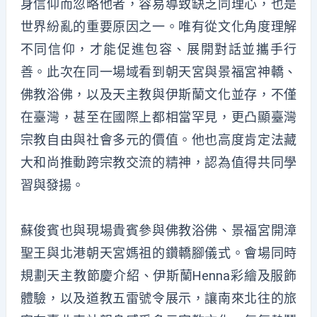
身信仰而忽略他者，容易導致缺乏同理心，也是
世界紛亂的重要原因之一。唯有從文化角度理解
不同信仰，才能促進包容、展開對話並攜手行
善。此次在同一場域看到朝天宮與景福宮神轎、
佛教浴佛，以及天主教與伊斯蘭文化並存，不僅
在臺灣，甚至在國際上都相當罕見，更凸顯臺灣
宗教自由與社會多元的價值。他也高度肯定法藏
大和尚推動跨宗教交流的精神，認為值得共同學
習與發揚。
蘇俊賓也與現場貴賓參與佛教浴佛、景福宮開漳
聖王與北港朝天宮媽祖的鑽轎腳儀式。會場同時
規劃天主教節慶介紹、伊斯蘭Henna彩繪及服飾
體驗，以及道教五雷號令展示，讓南來北往的旅