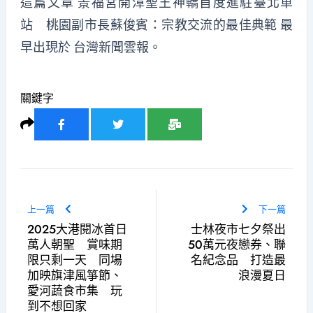
這篇文章
景福宮開漳聖王神轎首度進駐臺北車
站 桃園副市長蘇俊賓：宗教交流的最佳典範
最
早出現於
台灣新聞雲報
。
關鍵字
上一篇
下一篇
2025大港閱冰首日
士林夜市七夕祭出
萬人朝聖 賞味期
50萬元夜戀券、聯
限只剩一天 同場
名紀念品 打造最
加映旗津風箏節、
浪漫夏日
愛河蔬食市集 玩
到不想回家