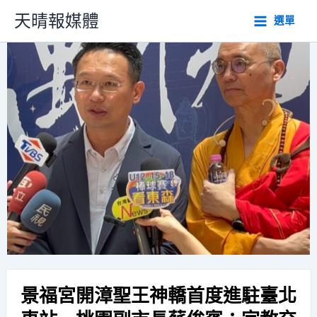
跳
天晴報媒體
選單
至
主
要
內
容
景福宮開漳聖王神轎首度進駐臺北