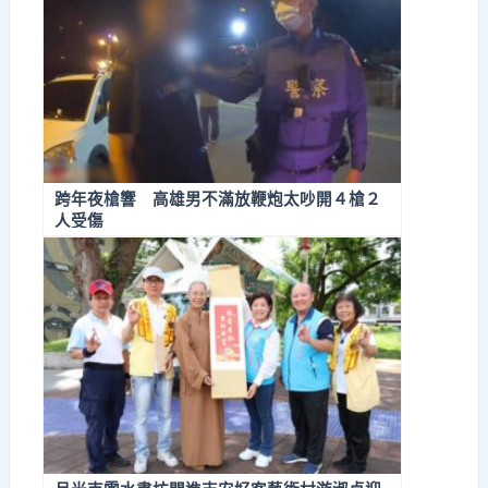
跨年夜槍響 高雄男不滿放鞭炮太吵開４槍２
人受傷