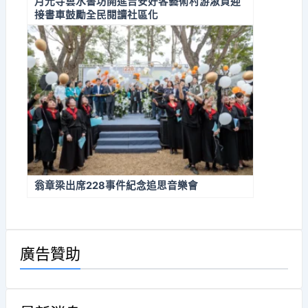
月光寺雲水書坊開進吉安好客藝術村游淑貞迎
接書車鼓勵全民閱讀社區化
翁章梁出席228事件紀念追思音樂會
廣告贊助