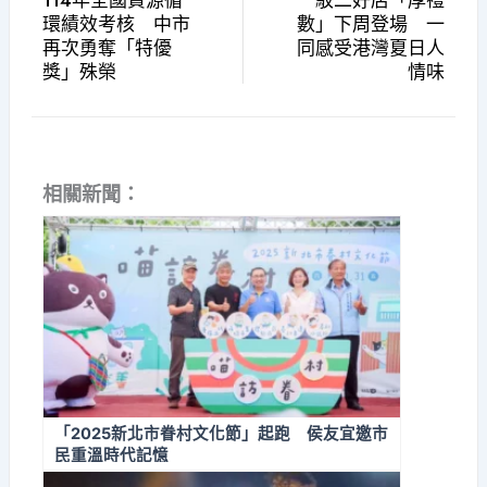
114年全國資源循
駁二好店「厚禮
環績效考核 中市
數」下周登場 一
再次勇奪「特優
同感受港灣夏日人
獎」殊榮
情味
相關新聞：
「2025新北市眷村文化節」起跑 侯友宜邀市
民重溫時代記憶