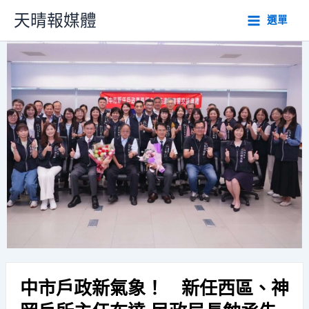
跳
天晴報媒體
選單
至
主
要
內
容
中市戶政新氣象！ 新任西區、神