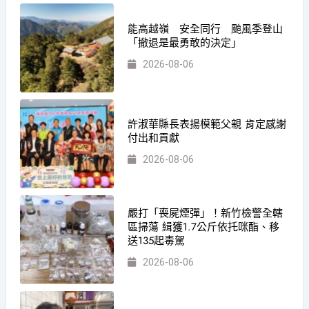
能高越嶺 安全同行 颱風季登山
「撤退是最勇敢的決定」
2026-08-06
許淑華縣長表揚模範父親 肯定感謝
付出和貢獻
2026-08-06
嚴打「喪屍煙彈」！新竹檢警全轄
區掃蕩 緝獲1.7公斤依托咪酯、移
送135起毒駕
2026-08-06