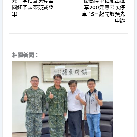
光 李柏蒼勇奪全
優惠停車措施出爐
國紅茶製茶競賽亞
享200元無限次停
軍
車 15日起開放預先
申辦
相關新聞：