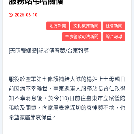
服務站弔唁關懷
2026-06-10
地方新聞
文化教育新聞
社會新聞
軍事警政司法新聞
綜合報導
[天晴報媒體]記者傅宥蓁/台東報導
服役於空軍第七修護補給大隊的楊姓上士母親日
前因病不幸離世，臺東縣軍人服務站長曾仁政得
知不幸消息後，於今(10)日前往臺東市立殯儀館
弔唁及關懷，向家屬表達深切的哀悼與不捨，也
希望家屬節哀保重。