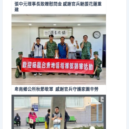
張中元理事長致贈慰問金 感謝官兵馳援花蓮重
建
卑南鄉公所秋節敬軍 感謝官兵守護家園辛勞