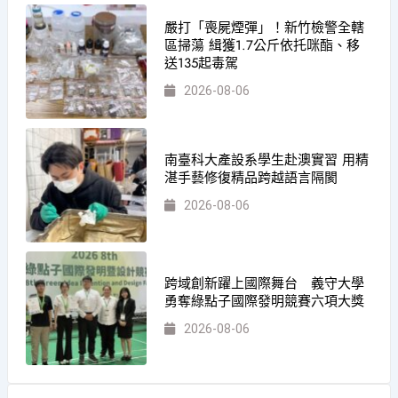
嚴打「喪屍煙彈」！新竹檢警全轄
區掃蕩 緝獲1.7公斤依托咪酯、移
送135起毒駕
2026-08-06
南臺科大產設系學生赴澳實習 用精
湛手藝修復精品跨越語言隔閡
2026-08-06
跨域創新躍上國際舞台 義守大學
勇奪綠點子國際發明競賽六項大獎
2026-08-06