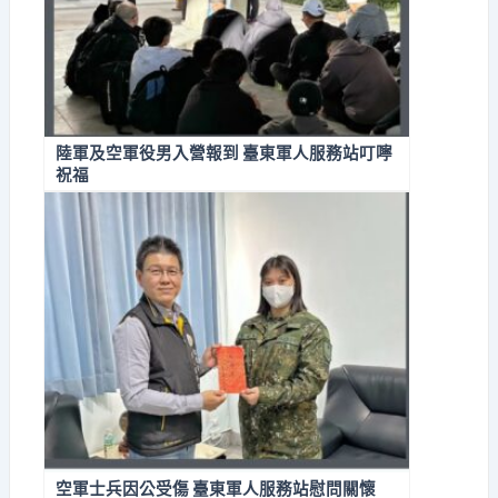
陸軍及空軍役男入營報到 臺東軍人服務站叮嚀
祝福
空軍士兵因公受傷 臺東軍人服務站慰問關懷