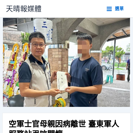
跳
天晴報媒體
選單
至
主
要
內
容
空軍士官母親因病離世 臺東軍人