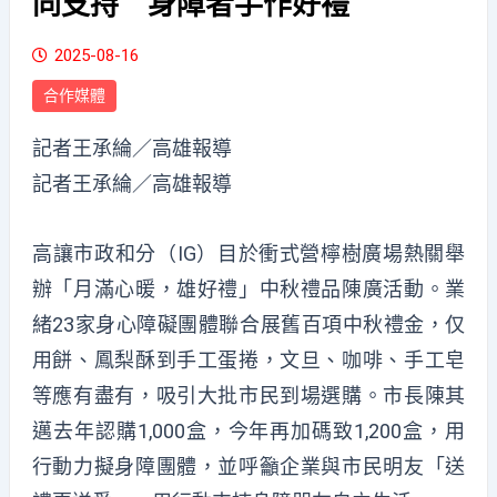
同支持 身障者手作好禮
2025-08-16
合作媒體
記者王承綸／高雄報導
記者王承綸／高雄報導
高讓市政和分（IG）目於衝式營檸樹廣場熱關舉
辦「月滿心暖，雄好禮」中秋禮品陳廣活動。業
緒23家身心障礙團體聯合展舊百項中秋禮金，仅
用餅、鳳梨酥到手工蛋捲，文旦、咖啡、手工皂
等應有盡有，吸引大批市民到場選購。市長陳其
邁去年認購1,000盒，今年再加碼致1,200盒，用
行動力擬身障團體，並呼籲企業與市民明友「送