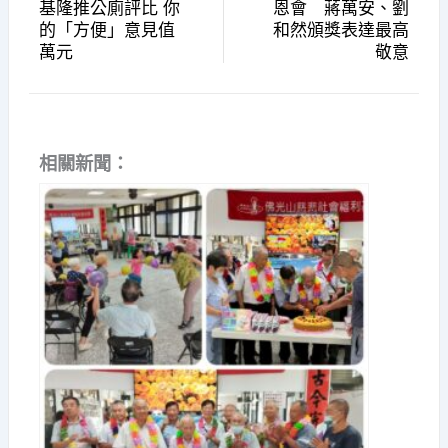
基隆推公廁評比 你
恩會 蔣萬安、劉
的「方便」意見值
和然頒獎表達最高
萬元
敬意
相關新聞：