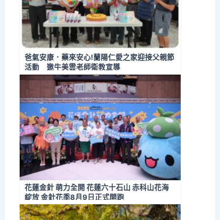
爸氣安康．藥來安心!蘭陽仁愛之家迎接父親節
活動 邀牛美雲老師衛教宣導
花蓮金針 萌力全開 花蓮六十石山 赤科山花海
綻放 金針花季8月9日正式開跑