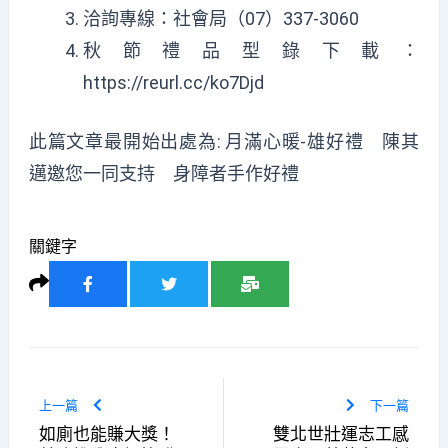
洽詢專線：社會局（07）337-3060
秋節禮品型錄下載：
https://reurl.cc/ko7Djd
此篇文章最開始出處為:
月滿心暖-雄好禮 陳其
邁邀您一同支持 身障者手作好禮
關鍵字
上一篇
下一篇
如廁也能賺大獎！
雙北世壯運志工感