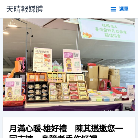
跳
天晴報媒體
選單
至
主
要
內
容
月滿心暖-雄好禮 陳其邁邀您一