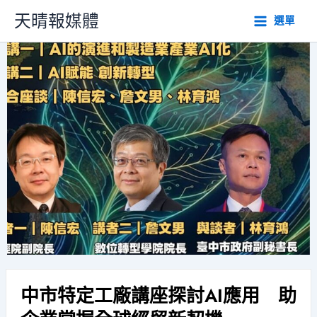
跳
天晴報媒體
選單
至
主
要
內
容
中市特定工廠講座探討AI應用 助