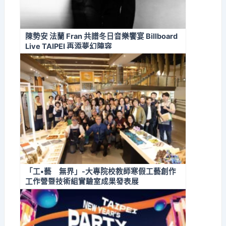
陳勢安 法蘭 Fran 共譜冬日音樂饗宴 Billboard
Live TAIPEI 再添夢幻陣容
「工•藝 無界」-大專院校教師寒假工藝創作
工作營暨技術組實驗室成果發表展