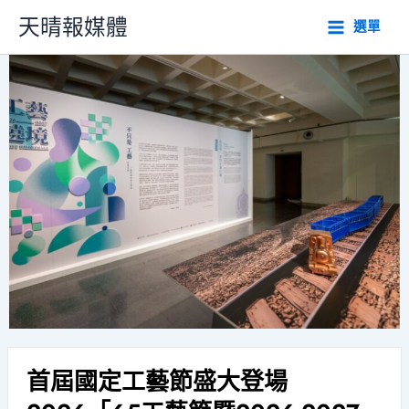
跳
天晴報媒體
選單
至
主
要
內
容
首屆國定工藝節盛大登場