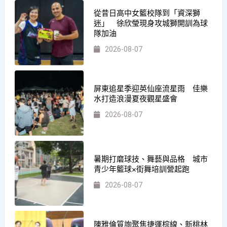
從昔日高中女籃校隊到「資深獅
迷」 徐欣瑩現身攻城獅開訓為球
隊加油
2026-08-07
屏東追星季迎英仙座流星雨 佳樂
水打造浪漫夏夜觀星盛會
2026-08-07
暑期打磨球技、舞藝與品格 城市
青少年籃球×街舞培訓營起跑
2026-08-07
陳雅倫質詢聚焦捷運棕線、新桃林