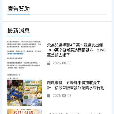
廣告贊助
最新消息
父為兒選舉籌4千萬、競選支出僅
1810萬？游淑慧追問鄭朝方：2190
萬差額去哪了
2026-08-08
颱風來襲 五峰鄉果農搶收憂生
計 徐欣瑩臉書發起認購水梨行動
2026-08-08