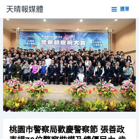
跳
天晴報媒體
選單
至
主
要
內
容
桃園市警察局歡慶警察節 張善政