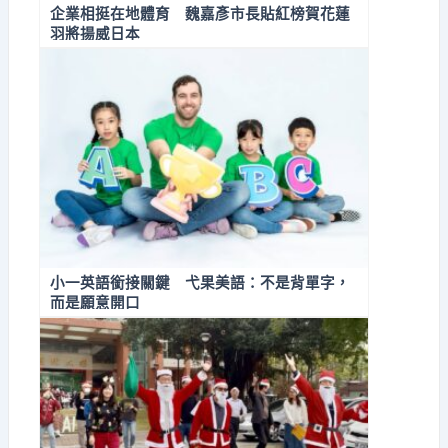
企業相挺在地體育 魏嘉彥市長貼紅榜賀花蓮
羽將揚威日本
小一英語銜接關鍵 弋果美語：不是背單字，
而是願意開口