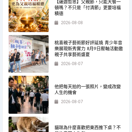
【薩迦哲思】父親節，只能大餐一
頓嗎？不只是「付清節」更要培福
積德
2026-08-08
桃喜親子藝術節好評延燒 青少年音
樂展現新秀實力 8月9日壓軸活動邀
親子共享藝術盛夏
2026-08-07
他把每天拍的一張照片，變成改變
人生的機會
2026-08-07
貓咪為什麼喜歡把東西推下桌？不