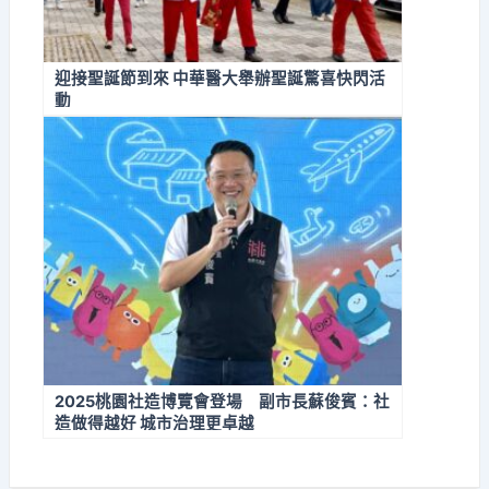
迎接聖誕節到來 中華醫大舉辦聖誕驚喜快閃活
動
2025桃園社造博覽會登場 副市長蘇俊賓：社
造做得越好 城市治理更卓越