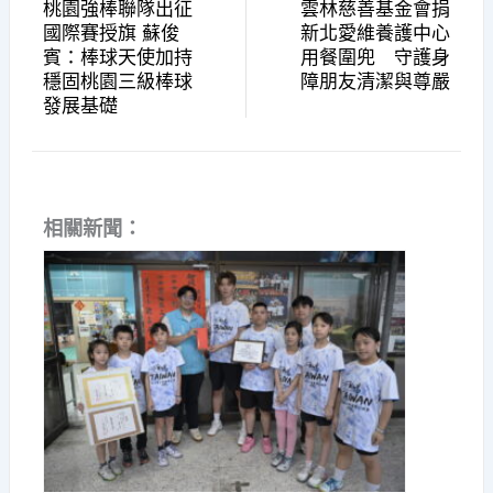
桃園強棒聯隊出征
雲林慈善基金會捐
國際賽授旗 蘇俊
新北愛維養護中心
賓：棒球天使加持
用餐圍兜 守護身
穩固桃園三級棒球
障朋友清潔與尊嚴
發展基礎
相關新聞：