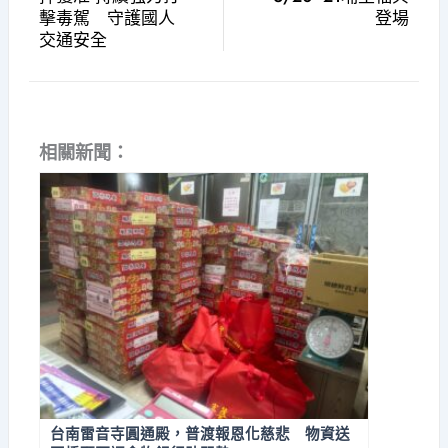
擊毒駕 守護國人
登場
交通安全
相關新聞：
台南雷音寺圓通殿，普渡報恩化慈悲 物資送