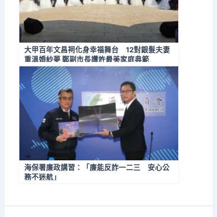
大甲百年文昌祠化身幸福舞台 12對銀髮夫妻
重溫婚紗夢 鄭副市長讚許最美家庭典範
海保署廉政講習：「廉能反詐一二三 安心公
務不迷航」