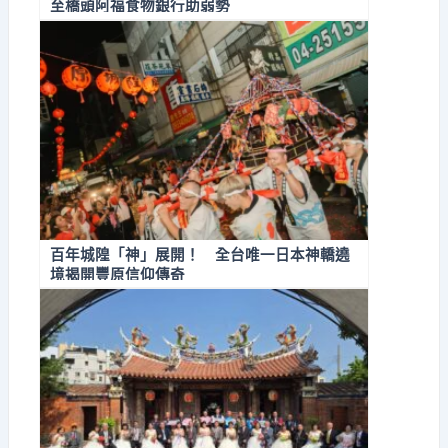
至橋頭阿福食物銀行助弱勢
百年城隍「神」展開！ 全台唯一日本神轎遶
境揭開豐原信仰傳奇