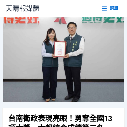
跳
天晴報媒體
選單
至
主
要
內
容
台南衛政表現亮眼！勇奪全國13