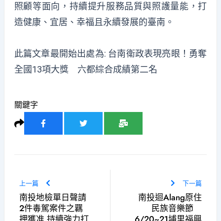
照顧等面向，持續提升服務品質與照護量能，打
造健康、宜居、幸福且永續發展的臺南。
此篇文章最開始出處為:
台南衛政表現亮眼！勇奪
全國13項大獎 六都綜合成績第二名
關鍵字
上一篇
下一篇
南投地檢單日聲請
南投迴Alang原住
2件毒駕案件之羈
民族音樂節
押獲准 持續強力打
6/20~21埔里福興