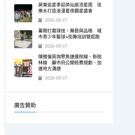
屏東追星季迎英仙座流星雨 佳
樂水打造浪漫夏夜觀星盛會
2026-08-07
暑期打磨球技、舞藝與品格 城
市青少年籃球×街舞培訓營起跑
2026-08-07
陳雅倫質詢聚焦捷運棕線、新桃
林線 籲市府公開經費規劃、加
速地方溝通
2026-08-07
廣告贊助