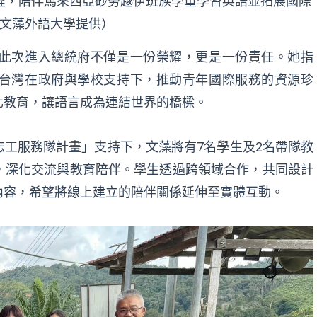
程，陪伴馬來西亞砂勞越伊班族學童學習英語並拓展國際
文藻外語大學提供）
此次進入總統府不僅是
一份
榮耀，更是一份責任。她指
台灣在政府與學校支持下
，
推動青年
國際服務的資源
珍
化教育，讓語言成為連結世界的橋
樑
。
志工服務隊計畫」
支持下
，
文藻
將有
7
名
學生
及
2
名帶隊教
，深化交流與
教育
陪伴。學生透過跨領域合作，共同設計
內容，希望將線上建立的陪伴關係延伸至實體互動。