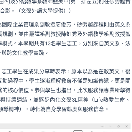
左四)及外語教學系教師藍美華(第二排左五)前往砂勞越實
合影。（文藻外語大學提供））
為國際企業管理系
副教授
廖俊芳，砂勞越課程
則
由英文系
責規劃，
並
由翻譯系
副教授
陳虹秀及外語教學系
副教授
藍
學模式。
本
學期
共有
13
名
學生志工，
分別
來自英文系、法
計
與跨文化
教學實踐
。
，志工
學生
在成果分享時表示，原本以為是在教英文，後
互動過程中，學生逐漸
理解
教育不僅是知識傳遞，更是關
務的核心價值。參與學生也指出，此次服務讓專業所學得
伴與持續連結，並
逐步
內化文藻
3L
精神（
L
if
e
熱愛生命
、
領導精神
），轉化為自身學習態度與服務信念。