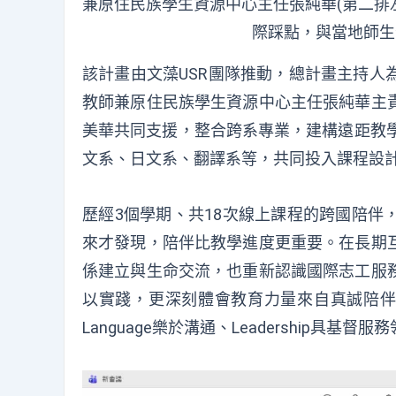
兼原住民族學生資源中心主任張純華(第二排
際踩點，與當地師生
該
計畫由
文藻
USR
團隊
推動，總計畫主持人
教師兼原
住民
族學生
資
源
中心
主任
張純華主
美華共同支援，整合跨系專業
，
建構遠距教
文系、日文系、翻譯系
等，共同投入課程設
歷
經
3
個學期、共
1
8
次線上課程的跨國陪伴
來才發現，陪伴比
教學
進度更重要。在長期
係建立與生命交流，也重新
認識
國際志工服
以實踐，更深刻
體會
教育力量來自真誠陪
L
anguage
樂於溝通、
Leadership
具基督服務