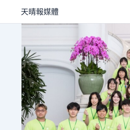
跳
天晴報媒體
至
主
要
內
容