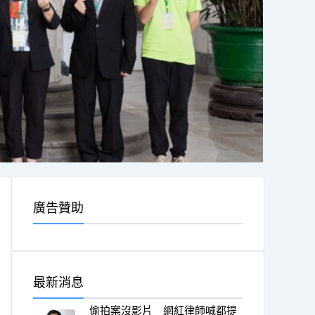
廣告贊助
最新消息
偷拍案沒影片 網紅律師喊都提