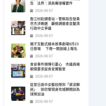
告 法界：須具備侵權要件
2026-08-07
詹江村赴調查站、警察局告發黃
世杰涉賄選 籲檢調徹查並釐清
行政中立爭議
2026-08-07
親子互動式繪本故事劇場8月23
日登場 下周一開放線上報名
2026-08-07
食安事件頻傳引憂心 市議員楊
朝偉要求設食安實驗室
2026-08-07
從昔日高中女籃校隊到「資深獅
迷」 徐欣瑩現身攻城獅開訓為
球隊加油
2026-08-07