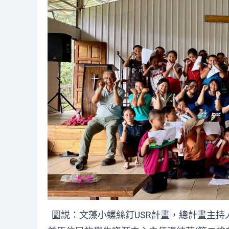
圖説：文藻小螺絲釘USR計畫，總計畫主持