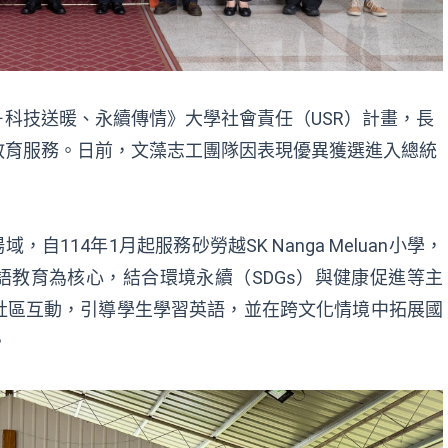
－科技送暖、永續傳情》大學社會責任（
USR
）計畫，
長
教育服務
。日前，文藻志工團隊因表現優異獲選進入總統
場域，自
114
年
1
月起服務砂勞越
SK Nanga Meluan
小學，
語教育為核心，結合環境永續（
SDGs
）與健康促進
等
主
社區互動，引導學生學習英語
，
並
在跨文化情境中
拓展國
。