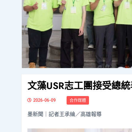
文藻USR志工團接受總
2026-06-09
合作媒體
墨新聞
｜記者王承綸／高雄報導