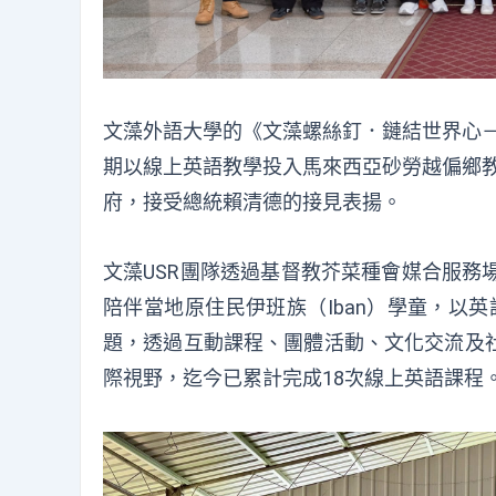
文藻外語大學
的
《文藻螺絲釘．鏈結世界心
期以線上英語教學投入馬來西亞砂勞越偏鄉
府，接受總統賴清德的接見表揚。
文藻
USR
團隊透過
基督教芥菜種會媒合服務
陪伴當地原住民
伊班族
（
Iban
）
學童
，
以英
題，透過互動課程、團體活動、文化交流及
際視野
，
迄今已
累計完成
1
8
次線上英語課程