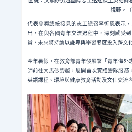
圖説：文藻砂勞越國際志工透過線上英語課
視野。（
代表
參與總統接見的
志工
總召李忻恩表示，
出
，在與各國青年交流過程中，
深刻感受到
貴
，未來將持續以謙卑與學習態度投入跨文
今年
暑假，
在
教育部青年發展署「青年海外
師
前往
大馬
砂勞越
，展開
首次
實體營隊服務
英語課程、環境與健康教育活動及文化交流