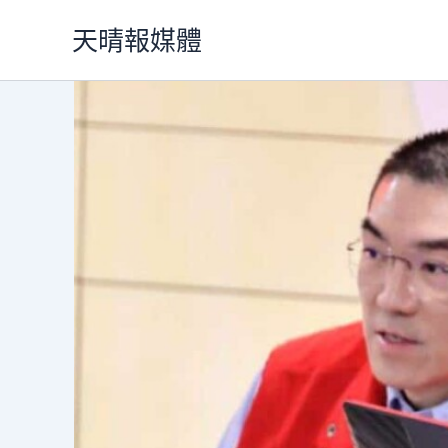
跳
天晴報媒體
至
主
要
內
容