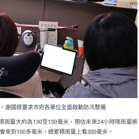
，謝國樑要求市府各單位全面啟動防汛整備
雨量大約為130至150毫米，預估未來24小時降雨量將
會來到100多毫米，總累積雨量上看300毫米。