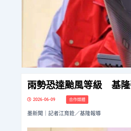
雨勢恐達颱風等級 基隆
2026-06-09
合作媒體
墨新聞
｜記者江育銓／基隆報導