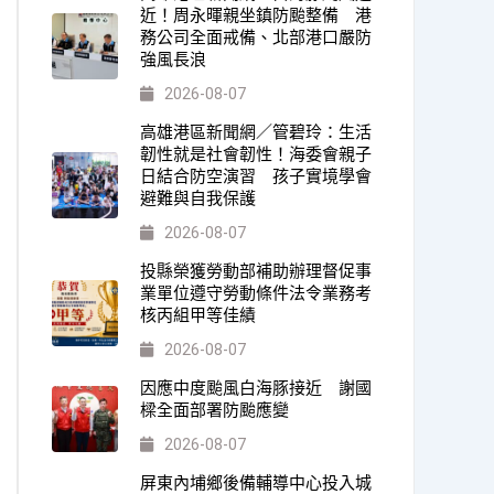
近！周永暉親坐鎮防颱整備 港
務公司全面戒備、北部港口嚴防
強風長浪
2026-08-07
高雄港區新聞網／管碧玲：生活
韌性就是社會韌性！海委會親子
日結合防空演習 孩子實境學會
避難與自我保護
2026-08-07
投縣榮獲勞動部補助辦理督促事
業單位遵守勞動條件法令業務考
核丙組甲等佳績
2026-08-07
因應中度颱風白海豚接近 謝國
樑全面部署防颱應變
2026-08-07
屏東內埔鄉後備輔導中心投入城