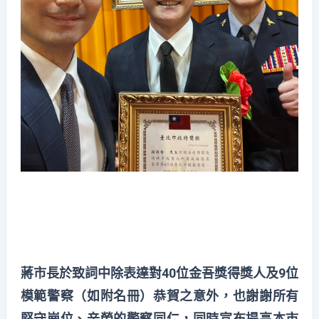
蔣市長於致詞中除表達對40位金吾獎得獎人及9位
模範警察（如附名冊）恭賀之意外，也謝謝所有
堅守崗位、辛勞的警察同仁，同時宣布提高本市