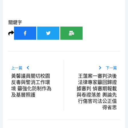
關鍵字
上一篇
下一篇
黃馨議員關切校園
王薀案一審判決後
反毒與警消工作環
法律專家籲回歸證
境 籲強化防制作為
據審判 偵審期報載
及基層照護
與卷證落差 輿論先
行傷害司法公正值
得省思