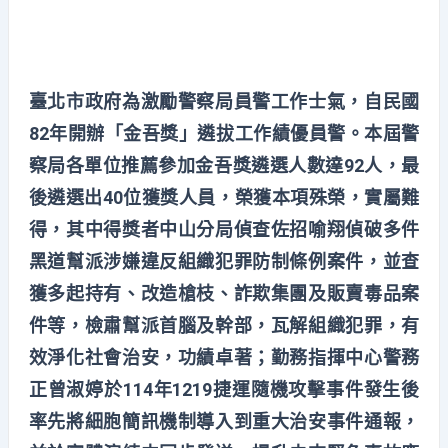
臺北市政府為激勵警察局員警工作士氣，自民國
82年開辦「金吾獎」遴拔工作績優員警。本屆警
察局各單位推薦參加金吾獎遴選人數達92人，最
後遴選出40位獲獎人員，榮獲本項殊榮，實屬難
得，其中得獎者中山分局偵查佐招喻翔偵破多件
黑道幫派涉嫌違反組織犯罪防制條例案件，並查
獲多起持有、改造槍枝、詐欺集團及販賣毒品案
件等，檢肅幫派首腦及幹部，瓦解組織犯罪，有
效淨化社會治安，功績卓著；勤務指揮中心警務
正曾淑婷於114年1219捷運隨機攻擊事件發生後
率先將細胞簡訊機制導入到重大治安事件通報，