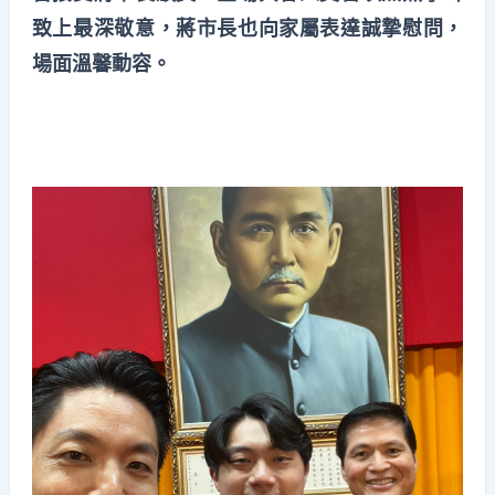
致上最深敬意，蔣市長也向家屬表達誠摯慰問，
場面溫馨動容。