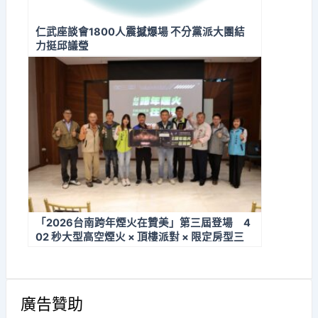
仁武座談會1800人震撼爆場 不分黨派大團結
力挺邱議瑩
「2026台南跨年煙火在贊美」第三屆登場 4
02 秒大型高空煙火 × 頂樓派對 × 限定房型三
天完售
廣告贊助