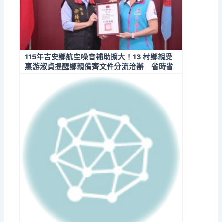
115年吉安鄉航空噪音補助擴大！13 村鄉親受
惠游淑貞提醒鄉親備齊文件分流洽辦 省時省
力