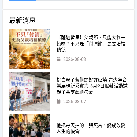
最新消息
【薩迦哲思】父親節，只能大餐一
頓嗎？不只是「付清節」更要培福
積德
2026-08-08
桃喜親子藝術節好評延燒 青少年音
樂展現新秀實力 8月9日壓軸活動邀
親子共享藝術盛夏
2026-08-07
他把每天拍的一張照片，變成改變
人生的機會