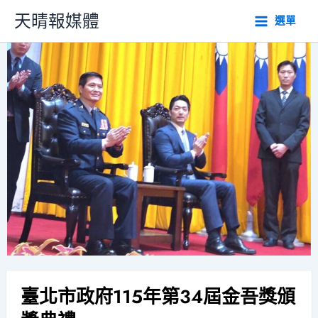
跳
天晴報媒體
選單
至
主
要
內
容
臺北市政府115年第34屆金吾獎頒