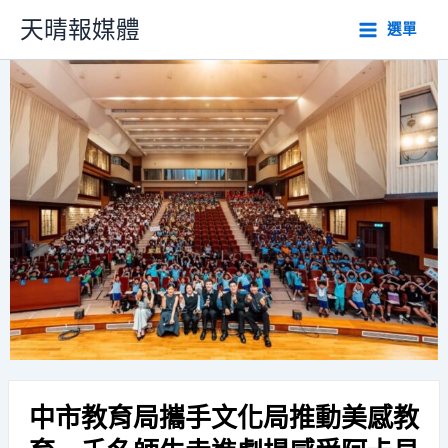
跳
天晴報媒體
選單
至
主
要
內
容
中市教育局攜手文化局推動美感教