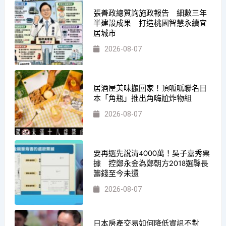
張善政總質詢施政報告 細數三年
半建設成果 打造桃園智慧永續宜
居城市
2026-08-07
居酒屋美味搬回家！頂呱呱聯名日
本「角瓶」推出角嗨尬炸物組
2026-08-07
要再選先說清4000萬！吳子嘉秀票
據 控鄭永金為鄭朝方2018選縣長
籌錢至今未還
2026-08-07
日本房產交易如何降低資訊不對